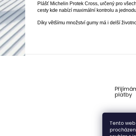
Plášť Michelin Protek Cross, určený pro všech
cesty kde nabízí maximální kontrolu a jednod
Díky většímu množství gumy má i delší životno
Z
á
p
a
t
Přijímá
í
platby
Tento web 
procházení