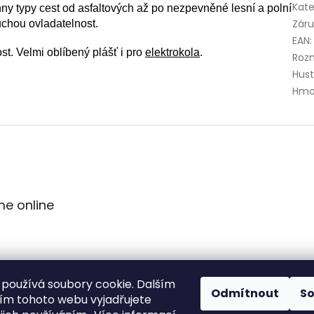
Kate
ny typy cest od asfaltových až po nezpevněné lesní a polní
Zár
uchou ovladatelnost.
EAN
:
st. Velmi oblíbený plášť i pro
elektrokola
.
Roz
Hust
Hmo
me online
používá soubory cookie. Dalším
Odmítnout
S
m tohoto webu vyjadřujete