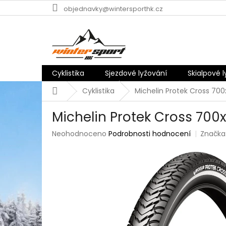
Přejít
objednavky@wintersporthk.cz
na
obsah
Cyklistika
Sjezdové lyžování
Skialpové 
Domů
Cyklistika
Michelin Protek Cross 70
Michelin Protek Cross 700
Průměrné
Neohodnoceno
Podrobnosti hodnocení
Značka
hodnocení
produktu
je
0,0
z
5
hvězdiček.