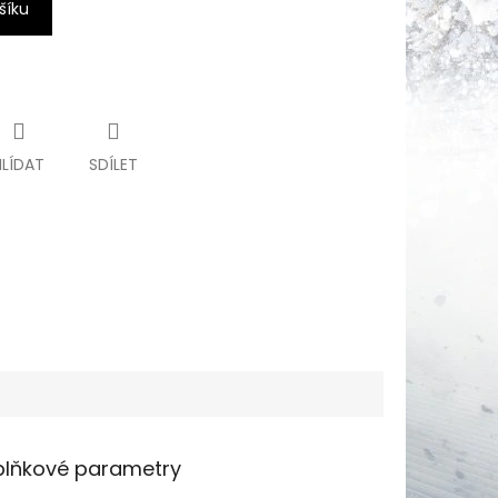
šíku
HLÍDAT
SDÍLET
lňkové parametry