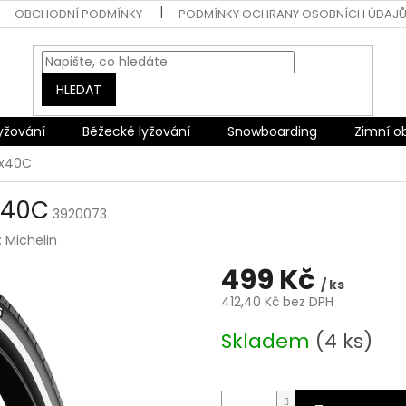
OBCHODNÍ PODMÍNKY
PODMÍNKY OCHRANY OSOBNÍCH ÚDAJ
HLEDAT
lyžování
Běžecké lyžování
Snowboarding
Zimní o
0x40C
x40C
3920073
:
Michelin
499 Kč
/ ks
412,40 Kč bez DPH
Měrná
Skladem
(4 ks)
cena: