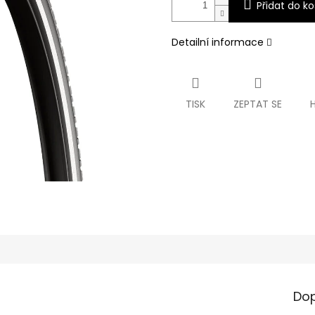
Přidat do ko
Detailní informace
TISK
ZEPTAT SE
Dop