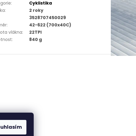
gorie
:
Cyklistika
uka
:
2 roky
3528707450029
měr
:
42-622 (700x40C)
ota vlákna
:
22TPI
tnost
:
840 g
ouhlasím