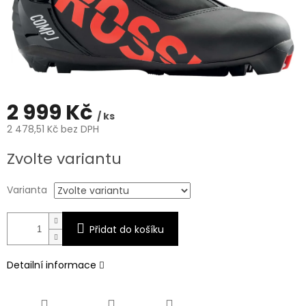
2 999 Kč
/ ks
2 478,51 Kč bez DPH
Měrná
Zvolte variantu
cena:
Varianta
Přidat do košíku
Detailní informace