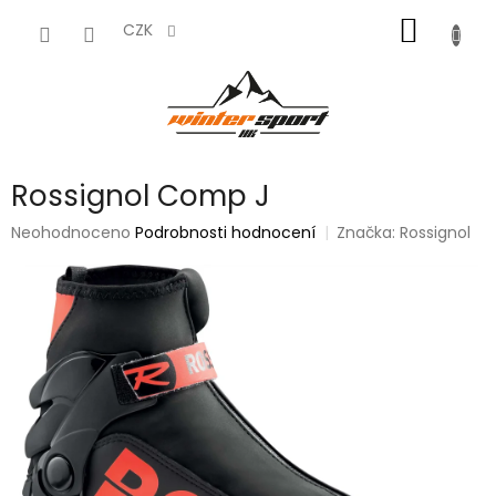
Přejít
NÁKUP
na
CZK
obsah
KOŠÍK
Rossignol Comp J
Průměrné
Neohodnoceno
Podrobnosti hodnocení
Značka:
Rossignol
hodnocení
produktu
je
0,0
z
5
hvězdiček.