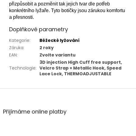
přizpůsobit a pozměnit tak jejich tvar dle potřeb
konkrétního lyžaře. Tyto botičky jsou zárukou komfortu
a přesnosti.
Doplňkové parametry
Kategorie
:
Běžecké lyžování
Záruka
:
2 roky
EAN
:
Zvolte variantu
3D injection High Cuff free support,
Technologie
:
Velcro Strap + Metallic Hook, Speed
Lace Lock, THERMOADJUSTABLE
Z
á
p
a
Přijímáme online platby
t
í