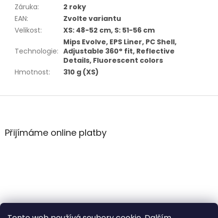
Záruka
:
2 roky
EAN
:
Zvolte variantu
Velikost
:
XS: 48-52 cm, S: 51-56 cm
Mips Evolve, EPS Liner, PC Shell,
Technologie
:
Adjustable 360° fit, Reflective
Details, Fluorescent colors
Hmotnost
:
310 g (XS)
Z
á
p
a
Přijímáme online platby
t
í
Tento web používá soubory cookie. Dalším