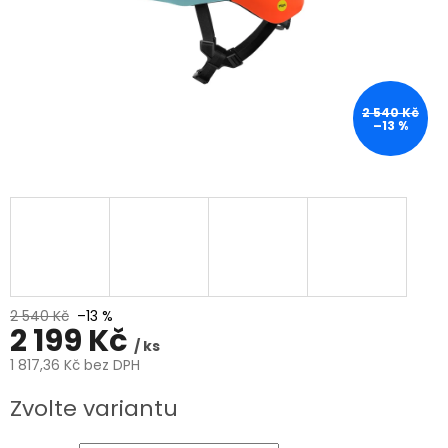
2 540 Kč
–13 %
2 540 Kč
–13 %
2 199 Kč
/ ks
1 817,36 Kč bez DPH
Měrná
Zvolte variantu
cena: