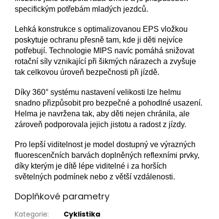
specifickým potřebám mladých jezdců.
Lehká konstrukce s optimalizovanou EPS vložkou
poskytuje ochranu přesně tam, kde ji děti nejvíce
potřebují. Technologie MIPS navíc pomáhá snižovat
rotační síly vznikající při šikmých nárazech a zvyšuje
tak celkovou úroveň bezpečnosti při jízdě.
Díky 360° systému nastavení velikosti lze helmu
snadno přizpůsobit pro bezpečné a pohodlné usazení.
Helma je navržena tak, aby děti nejen chránila, ale
zároveň podporovala jejich jistotu a radost z jízdy.
Pro lepší viditelnost je model dostupný ve výrazných
fluorescenčních barvách doplněných reflexními prvky,
díky kterým je dítě lépe viditelné i za horších
světelných podmínek nebo z větší vzdálenosti.
Doplňkové parametry
Kategorie
:
Cyklistika