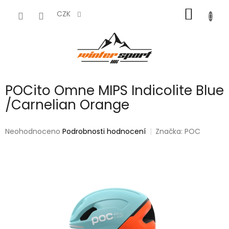
Přejít
NÁKUP
na
CZK
obsah
KOŠÍK
POCito Omne MIPS Indicolite Blue
/Carnelian Orange
Průměrné
Neohodnoceno
Podrobnosti hodnocení
Značka:
POC
hodnocení
produktu
je
0,0
z
5
hvězdiček.