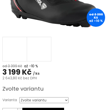
od 3 399
Kč
až –10 %
od 3 399 Kč
až –10 %
3 199 Kč
/ ks
2 643,80 Kč bez DPH
Měrná
Zvolte variantu
cena:
Varianta