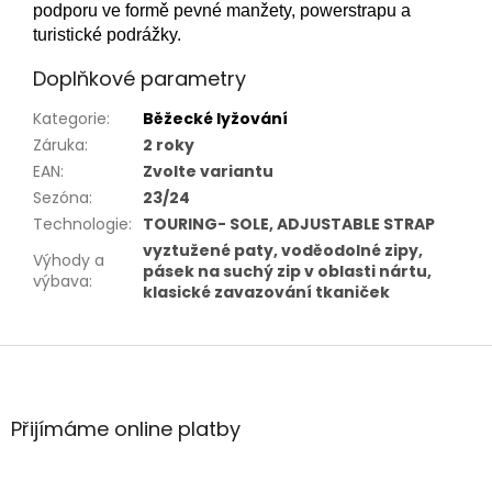
podporu ve formě pevné manžety, powerstrapu a
turistické podrážky.
Doplňkové parametry
Kategorie
:
Běžecké lyžování
Záruka
:
2 roky
EAN
:
Zvolte variantu
Sezóna
:
23/24
Technologie
:
TOURING- SOLE, ADJUSTABLE STRAP
vyztužené paty, voděodolné zipy,
Výhody a
pásek na suchý zip v oblasti nártu,
výbava
:
klasické zavazování tkaniček
Z
á
p
a
Přijímáme online platby
t
í