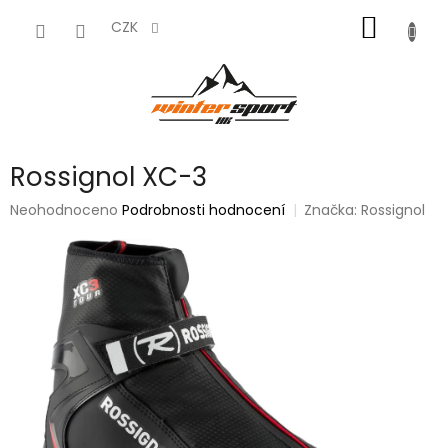
Přejít
NÁKUP
na
CZK
obsah
KOŠÍK
Rossignol XC-3
Průměrné
Neohodnoceno
Podrobnosti hodnocení
Značka:
Rossignol
hodnocení
produktu
je
0,0
z
5
hvězdiček.