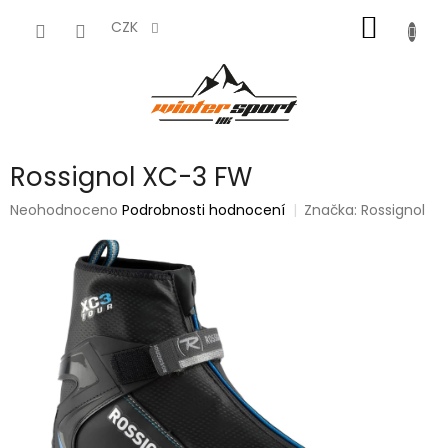
Přejít
NÁKUP
na
CZK
obsah
KOŠÍK
Rossignol XC-3 FW
Průměrné
Neohodnoceno
Podrobnosti hodnocení
Značka:
Rossignol
hodnocení
produktu
je
0,0
z
5
hvězdiček.