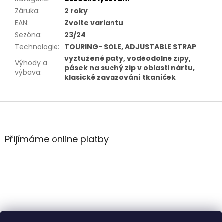
Záruka
:
2 roky
EAN
:
Zvolte variantu
Sezóna
:
23/24
Technologie
:
TOURING- SOLE, ADJUSTABLE STRAP
vyztužené paty, voděodolné zipy,
Výhody a
pásek na suchý zip v oblasti nártu,
výbava
:
klasické zavazování tkaniček
Z
á
p
a
Přijímáme online platby
t
í