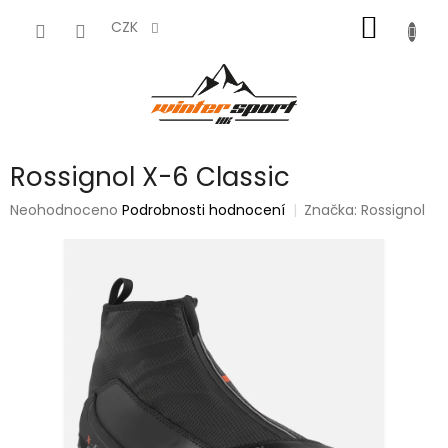
Přejít
NÁKUP
na
CZK
obsah
KOŠÍK
Rossignol X-6 Classic
Průměrné
Neohodnoceno
Podrobnosti hodnocení
Značka:
Rossignol
hodnocení
produktu
je
0,0
z
5
hvězdiček.