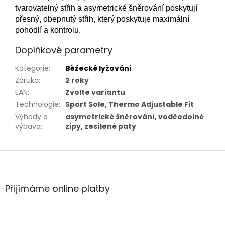
tvarovatelný střih a asymetrické šněrování poskytují
přesný, obepnutý střih, který poskytuje maximální
pohodlí a kontrolu.
Doplňkové parametry
Kategorie
:
Běžecké lyžování
Záruka
:
2 roky
EAN
:
Zvolte variantu
Technologie
:
Sport Sole, Thermo Adjustable Fit
Výhody a
asymetrické šněrování, voděodolné
výbava
:
zipy, zesílené paty
Z
á
p
a
Přijímáme online platby
t
í