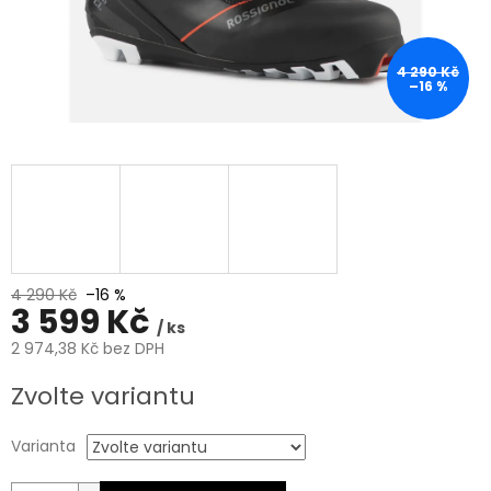
4 290 Kč
–16 %
4 290 Kč
–16 %
3 599 Kč
/ ks
2 974,38 Kč bez DPH
Měrná
Zvolte variantu
cena:
Varianta