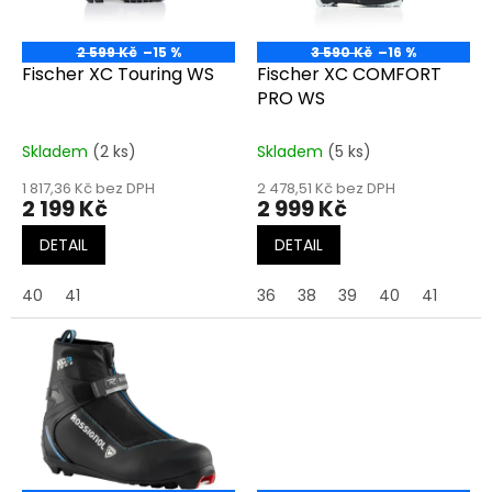
p
r
o
2 599 Kč
–15 %
3 590 Kč
–16 %
d
Fischer XC Touring WS
Fischer XC COMFORT
u
PRO WS
k
t
Skladem
(2 ks)
Skladem
(5 ks)
ů
1 817,36 Kč bez DPH
2 478,51 Kč bez DPH
2 199 Kč
2 999 Kč
DETAIL
DETAIL
40
41
36
38
39
40
41