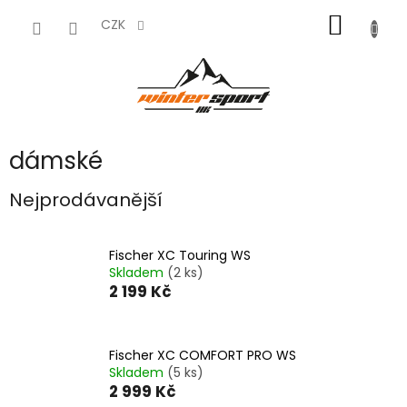
Přejít
NÁKUP
na
CZK
obsah
KOŠÍK
dámské
Nejprodávanější
Fischer XC Touring WS
Skladem
(2 ks)
2 199 Kč
Fischer XC COMFORT PRO WS
Skladem
(5 ks)
2 999 Kč