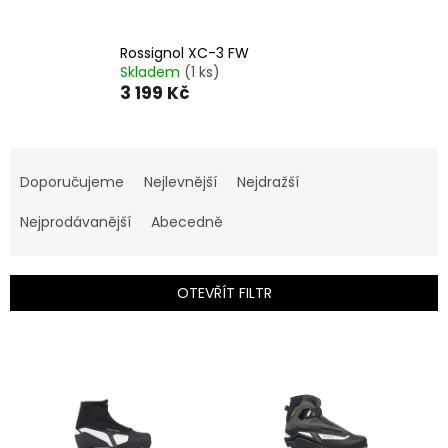
Rossignol XC-3 FW
Skladem
(1 ks)
3 199 Kč
Ř
a
Doporučujeme
Nejlevnější
Nejdražší
z
e
Nejprodávanější
Abecedně
n
í
p
OTEVŘÍT FILTR
r
o
V
d
ý
u
p
k
i
t
s
ů