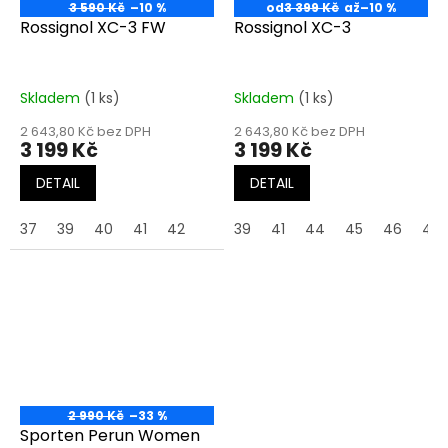
3 590 Kč
–10 %
od
3 399 Kč
až
–10 %
Rossignol XC-3 FW
Rossignol XC-3
Skladem
(1 ks)
Skladem
(1 ks)
2 643,80 Kč bez DPH
2 643,80 Kč bez DPH
3 199 Kč
3 199 Kč
DETAIL
DETAIL
37
39
40
41
42
39
41
44
45
46
47
2 990 Kč
–33 %
Sporten Perun Women