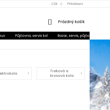
Ů
ZPŮSOBY DORUČENÍ A PLATBY
CZK
REKLAMACE A VRÁCENÍ ZBO
Přihlášení
NÁKUPNÍ
Prázdný košík
KOŠÍK
buv
Půjčovna, servis kol
Bazar, servis, půjčovna
Ko
Treková a
lektrokola
krosová kola