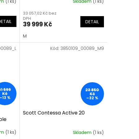
em
(1 ks)
Skladem
(1 ks)
33 057,02 Kč bez
DPH
DETAIL
DETAIL
39 999 Kč
M
00089_L
Kód:
3850109_00089_M9
61 599
23 850
Kč
Kč
–13 %
–32 %
Scott Contessa Active 20
ple
em
(1 ks)
Skladem
(1 ks)