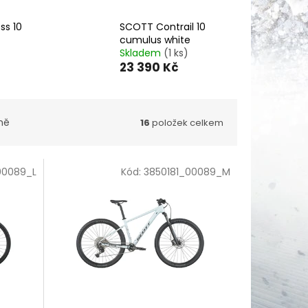
ss 10
SCOTT Contrail 10
cumulus white
Skladem
(1 ks)
23 390 Kč
ně
16
položek celkem
00089_L
Kód:
3850181_00089_M