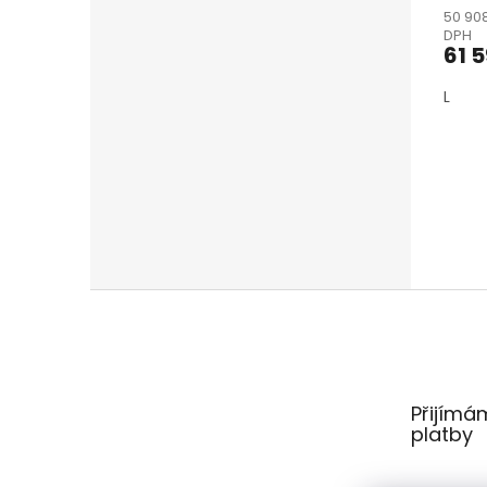
50 90
DPH
61 
L
Z
á
p
a
t
Přijímá
í
platby