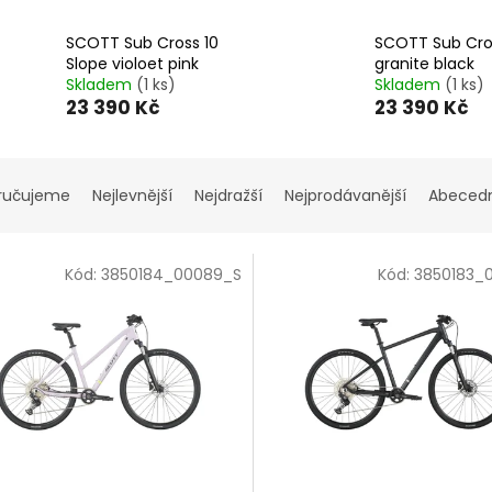
SCOTT Sub Cross 10
SCOTT Sub Cro
Slope violoet pink
granite black
Skladem
(1 ks)
Skladem
(1 ks)
23 390 Kč
23 390 Kč
ručujeme
Nejlevnější
Nejdražší
Nejprodávanější
Abeced
Kód:
3850184_00089_S
Kód:
3850183_