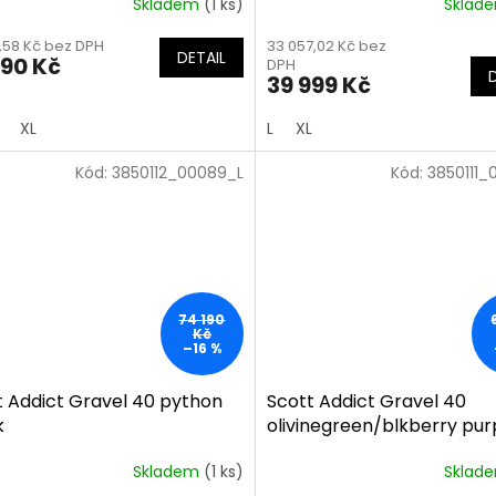
Skladem
(1 ks)
Sklad
0,58 Kč bez DPH
33 057,02 Kč bez
DETAIL
390 Kč
DPH
39 999 Kč
XL
L
XL
Kód:
3850112_00089_L
Kód:
3850111_
74 190
Kč
–16 %
t Addict Gravel 40 python
Scott Addict Gravel 40
k
olivinegreen/blkberry pur
Skladem
(1 ks)
Sklad