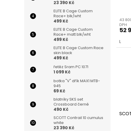
23 390 Kč
ELITE B Cage Custom
Race+ blk/wht
43 80
499 Kč
DPH
52 
ELITE B Cage Custom
Race+ matt blk/wht
499 Kč
L
ELITE B Cage Custom Race
skin black
499 Kč
řetěz Sram PC 1071
1 099 Kč
botka "V" dřík MAX1 MTB-
945
69 Kč
blatníky SKS set
Crossboard černé
490 Kč
SCOT
SCOTT Contrail 10 cumulus
white
23 390 Kč