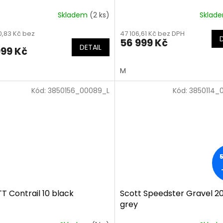
Skladem
(2 ks)
Sklad
0,83 Kč bez
47 106,61 Kč bez DPH
56 999 Kč
DETAIL
999 Kč
M
Kód:
3850156_00089_L
Kód:
3850114_
T Contrail 10 black
Scott Speedster Gravel 2
grey