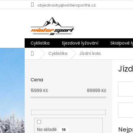
Přejít
objednavky@wintersporthk.cz
na
obsah
Cyklistika
Sjezdové lyžování
Skialpové 
Domů
Cyklistika
Jízdní kola
P
Jízd
o
s
Cena
t
r
15999
Kč
89999
Kč
a
n
n
í
p
a
Nejp
Na skladě
16