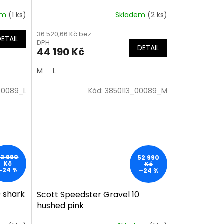
em
(1 ks)
Skladem
(2 ks)
36 520,66 Kč bez
DETAIL
DPH
DETAIL
44 190 Kč
M
L
00089_L
Kód:
3850113_00089_M
52 990
52 990
Kč
Kč
–24 %
–24 %
0 shark
Scott Speedster Gravel 10
hushed pink