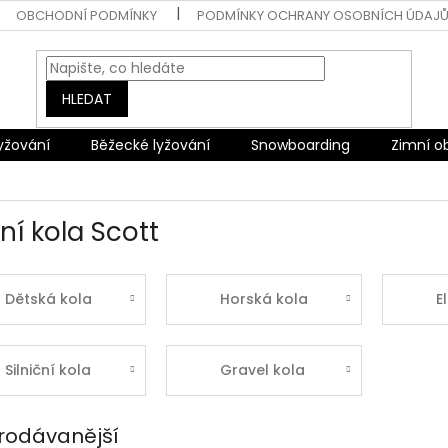
OBCHODNÍ PODMÍNKY
PODMÍNKY OCHRANY OSOBNÍCH ÚDAJ
HLEDAT
lyžování
Běžecké lyžování
Snowboarding
Zimní o
ní kola Scott
Dětská kola
Horská kola
E
Silniční kola
Gravel kola
rodávanější