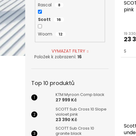
SCOT
k
Rascal
8
pink
t
ů
Scott
16
19 33
Woom
12
23 
VYMAZAT FILTRY
S
Položek k zobrazení:
16
Top 10 produktů
KTM Myroon Comp black
27 999 Kč
SCOTT Sub Cross 10 Slope
violoet pink
23 390 Kč
Scot
SCOTT Sub Cross 10
unde
granite black