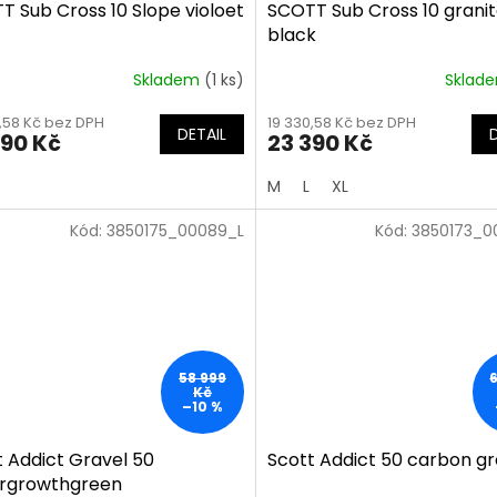
T Sub Cross 10 Slope violoet
SCOTT Sub Cross 10 grani
black
Skladem
(1 ks)
Sklad
0,58 Kč bez DPH
19 330,58 Kč bez DPH
DETAIL
390 Kč
23 390 Kč
M
L
XL
Kód:
3850175_00089_L
Kód:
3850173_
58 999
Kč
–10 %
t Addict Gravel 50
Scott Addict 50 carbon g
rgrowthgreen