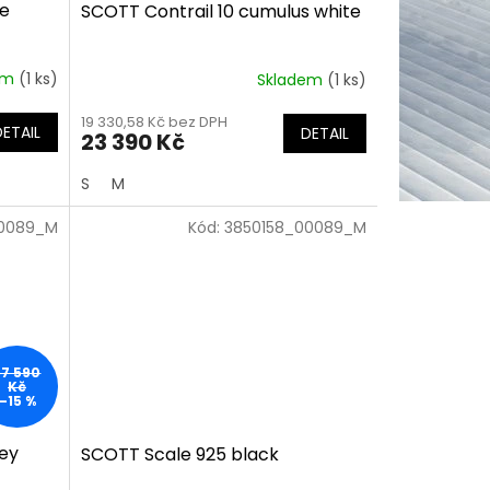
te
SCOTT Contrail 10 cumulus white
em
(1 ks)
Skladem
(1 ks)
19 330,58 Kč bez DPH
DETAIL
DETAIL
23 390 Kč
S
M
00089_M
Kód:
3850158_00089_M
67 590
Kč
–15 %
rey
SCOTT Scale 925 black