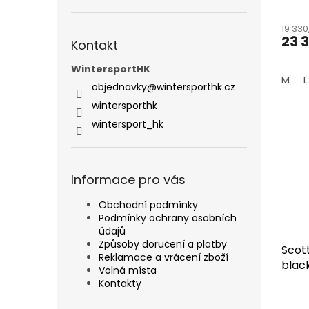
19 33
23 
Kontakt
WintersportHK
M
L
objednavky
@
wintersporthk.cz
wintersporthk
wintersport_hk
Informace pro vás
Obchodní podmínky
Podmínky ochrany osobních
údajů
Způsoby doručení a platby
Scot
Reklamace a vrácení zboží
blac
Volná místa
Kontakty