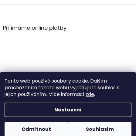
Z
á
p
a
Přijímáme online platby
t
í
Tento web používá soubory cookie. Dalším
procházením tohoto webu vyjadřujete souhlas s
jejich používáním.. Více informací
zde
.
Vytvořil Shoptet
Nastavení
Copyright 2026
WintersportHK
. Všechna práva
Odmítnout
Souhlasím
vyhrazena.