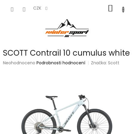
Přejít
NÁKUP
na
CZK
obsah
KOŠÍK
SCOTT Contrail 10 cumulus white
Průměrné
Neohodnoceno
Podrobnosti hodnocení
Značka:
Scott
hodnocení
produktu
je
0,0
z
5
hvězdiček.