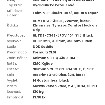
Typ brzd
:
Hydraulické kotoučové
Středové
Feimin FP.B908N, BB73, square taper
složení
:
HL MTB-AL-312BT, 720mm, black,
Řidítka
:
12mm rise, Syncros Comfort lock on
Grip
Představec
:
HL TDS-C342-8FOV, 10°, 31.8, Black
Sedlovka
:
HL SP C212, 31.6mm, 350mm, Black
Sedlo
:
DDK Saddle
Přední náboj
:
Formula CL51
Zadní náboj
:
Shimano FH-QC300-HM
Řetěz
:
KMC Xglide
Kazeta
:
Shimano CUES CS-LG400-11, 11-50T
Kola
:
Alexrims X-20 Disc, 32H, black
Výplet
:
14 G, stainless, black
Pláště
:
Maxxis Rekon Race, 2.4", DUAL, 60PTI
Nosnost
:
130 kg
Hmotnost
:
13.98 kg