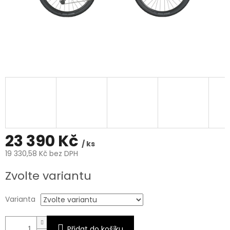
23 390 Kč
/ ks
19 330,58 Kč bez DPH
Měrná
Zvolte variantu
cena:
Varianta
Přidat do košíku