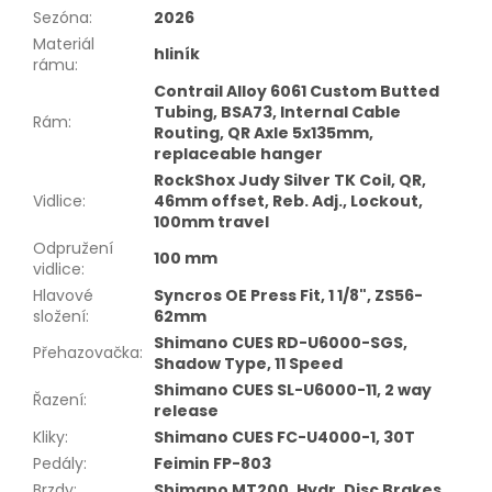
Sezóna
:
2026
Materiál
hliník
rámu
:
Contrail Alloy 6061 Custom Butted
Tubing, BSA73, Internal Cable
Rám
:
Routing, QR Axle 5x135mm,
replaceable hanger
RockShox Judy Silver TK Coil, QR,
Vidlice
:
46mm offset, Reb. Adj., Lockout,
100mm travel
Odpružení
100 mm
vidlice
:
Hlavové
Syncros OE Press Fit, 1 1/8", ZS56-
složení
:
62mm
Shimano CUES RD-U6000-SGS,
Přehazovačka
:
Shadow Type, 11 Speed
Shimano CUES SL-U6000-11, 2 way
Řazení
:
release
Kliky
:
Shimano CUES FC-U4000-1, 30T
Pedály
:
Feimin FP-803
Brzdy
:
Shimano MT200, Hydr. Disc Brakes