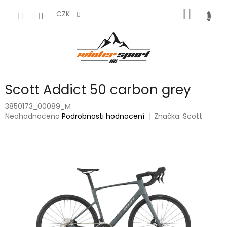
Přejít
NÁKUP
na
CZK
obsah
KOŠÍK
Scott Addict 50 carbon grey
3850173_00089_M
Průměrné
Neohodnoceno
Podrobnosti hodnocení
Značka:
Scott
hodnocení
produktu
je
0,0
z
5
hvězdiček.