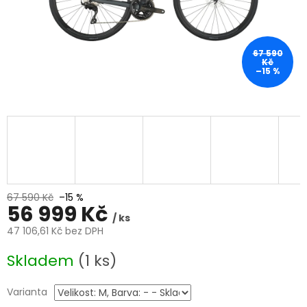
67 590
Kč
–15 %
67 590 Kč
–15 %
56 999 Kč
/ ks
47 106,61 Kč bez DPH
Měrná
Skladem
(1 ks)
cena:
Varianta