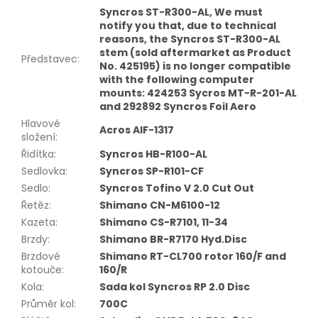
Syncros ST-R300-AL, We must
notify you that, due to technical
reasons, the Syncros ST-R300-AL
stem (sold aftermarket as Product
Představec
:
No. 425195) is no longer compatible
with the following computer
mounts: 424253 Sycros MT-R-201-AL
and 292892 Syncros Foil Aero
Hlavové
Acros AIF-1317
složení
:
Řidítka
:
Syncros HB-R100-AL
Sedlovka
:
Syncros SP-R101-CF
Sedlo
:
Syncros Tofino V 2.0 Cut Out
Řetěz
:
Shimano CN-M6100-12
Kazeta
:
Shimano CS-R7101, 11-34
Brzdy
:
Shimano BR-R7170 Hyd.Disc
Brzdové
Shimano RT-CL700 rotor 160/F and
kotouče
:
160/R
Kola
:
Sada kol Syncros RP 2.0 Disc
Průměr kol
:
700C