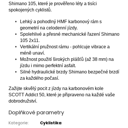
Shimano 105, které je prověřeno léty a tisíci
spokojených cyklistů.
Lehký a pohodlný HMF karbonový rám s
geometrií na celodenní jízdy.
Spolehlivé a přesné mechanické řazení Shimano
105 2x11.
Vertikální pružnost rámu - pohlcuje vibrace a
méně unaví.
Možnost použití širokých plášťů (až 38 mm) na
jízdu i mimo perfektní asfalt.
Silné hydraulické brzdy Shimano bezpečné brzdí
za každého počasí.
Zažijte skvělý pocit z jízdy na karbonovém kole
SCOTT Addict 50, které je připraveno na každé vaše
dobrodružství.
Doplňkové parametry
Kategorie
:
Cyklistika