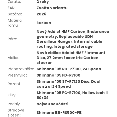
Záruka
:
2 roky
EAN
:
Zvolte variantu
Sezóna
:
2026
Materiál
karbon
rámu
:
Nový Addict HMF Carbon, Endurance
geometry, Replaceable UDH
Rám
:
Derailleur Hanger, Internal cable
routing, Integrated storage
Nová vidlice Addict HMF Flatmount
Vidlice
:
Disc, 27.2mm Eccentric Carbon
steerer
Přehazovačka
:
Shimano 105 RD-R7100, 24 Speed
Přesmykač
:
Shimano 105 FD-R7100
Shimano 105 ST-R7120 Disc, Dual
Řazení
:
control 24 Speed
Shimano 105 FC-R7100, Hollowtech II
Kliky
:
50x34
Pedály
:
nejsou součástí
Středové
Shimano BB-RS500-PB
složení
: