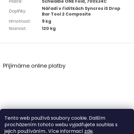
Pláště
:
Schwalbe ONE Fold, 700x34C
Nářadí v řídítkách Syncros iS Drop
Doplňky
:
Bar Tool 2 Composite
Hmotnost
:
9 kg
Nosnost
:
120 kg
Z
á
p
a
Přijímáme online platby
t
í
Tento web používá soubory cookie. Dalším
procházením tohoto webu vyjadřujete souhlas s
jejich používáním.. Více informací
zde
.