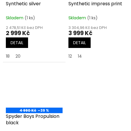
Synthetic silver
Synthetic impress print
Skladem
(1 ks)
Skladem
(1 ks)
2 478,51 Kč bez DPH
3 304,96 Kč bez DPH
2 999 Kč
3 999 Kč
DETAIL
DETAIL
18
20
12
14
4 990 Kč
–39 %
Spyder Boys Propulsion
black