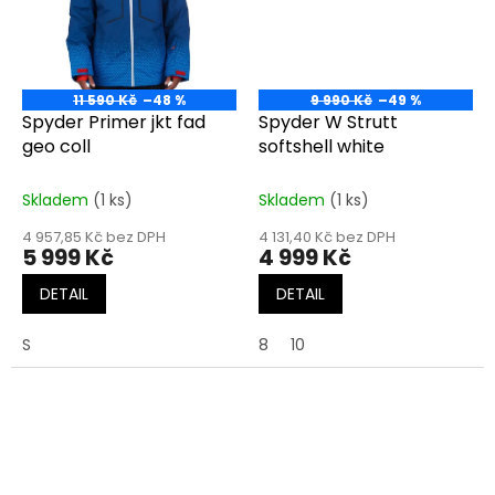
11 590 Kč
–48 %
9 990 Kč
–49 %
Spyder Primer jkt fad
Spyder W Strutt
geo coll
softshell white
Skladem
(1 ks)
Skladem
(1 ks)
4 957,85 Kč bez DPH
4 131,40 Kč bez DPH
5 999 Kč
4 999 Kč
DETAIL
DETAIL
S
8
10