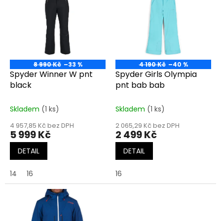
r
p
o
i
d
s
u
p
k
r
t
o
ů
8 990 Kč
–33 %
4 190 Kč
–40 %
d
Spyder Winner W pnt
Spyder Girls Olympia
u
black
pnt bab bab
k
t
Skladem
(1 ks)
Skladem
(1 ks)
ů
4 957,85 Kč bez DPH
2 065,29 Kč bez DPH
5 999 Kč
2 499 Kč
DETAIL
DETAIL
14
16
16