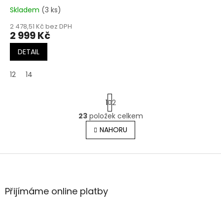
Skladem
(3 ks)
2 478,51 Kč bez DPH
2 999 Kč
DETAIL
12
14
S
1
2
t
r
23
položek celkem
O
á
v
NAHORU
n
l
k
o
á
v
Z
d
á
a
á
n
c
p
í
í
a
Přijímáme online platby
p
t
r
í
v