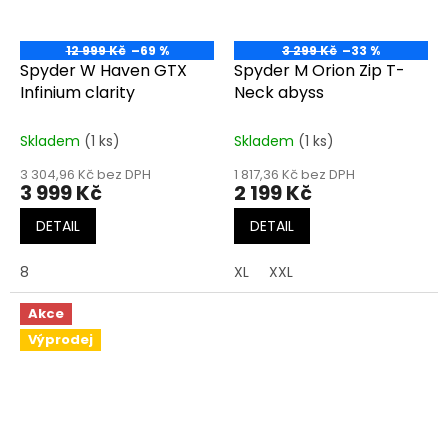
12 999 Kč
–69 %
3 299 Kč
–33 %
Spyder W Haven GTX
Spyder M Orion Zip T-
Infinium clarity
Neck abyss
Skladem
(1 ks)
Skladem
(1 ks)
3 304,96 Kč bez DPH
1 817,36 Kč bez DPH
3 999 Kč
2 199 Kč
DETAIL
DETAIL
8
XL
XXL
Akce
Výprodej