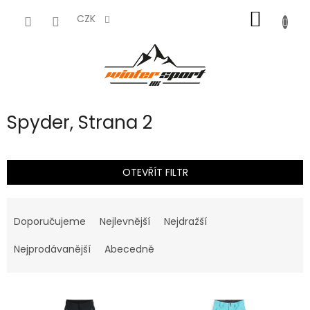
Přejít
NÁKUP
na
CZK
obsah
KOŠÍK
Spyder
, Strana 2
OTEVŘÍT FILTR
Ř
a
Doporučujeme
Nejlevnější
Nejdražší
z
e
Nejprodávanější
Abecedně
n
í
V
p
ý