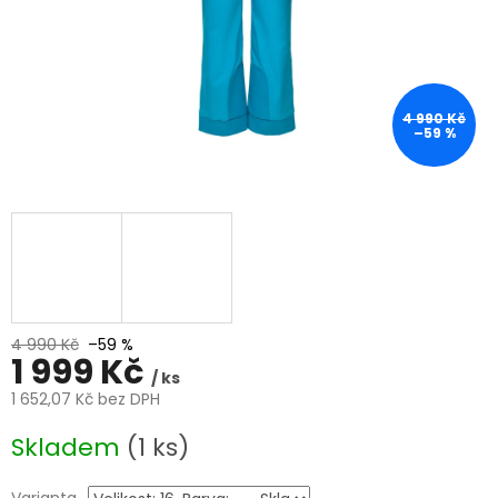
4 990 Kč
–59 %
4 990 Kč
–59 %
1 999 Kč
/ ks
1 652,07 Kč bez DPH
Měrná
Skladem
(1 ks)
cena: