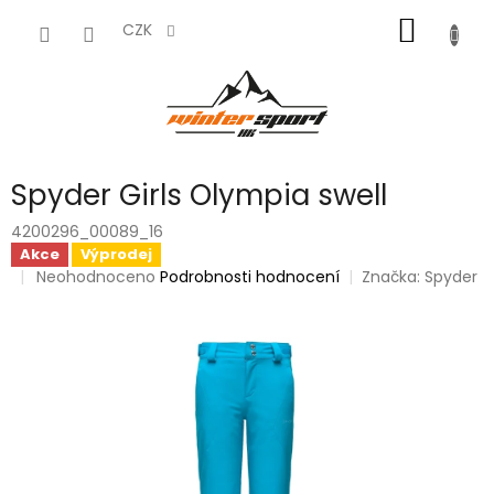
Přejít
NÁKUP
na
CZK
obsah
KOŠÍK
Spyder Girls Olympia swell
4200296_00089_16
Akce
Výprodej
Průměrné
Neohodnoceno
Podrobnosti hodnocení
Značka:
Spyder
hodnocení
produktu
je
0,0
z
5
hvězdiček.