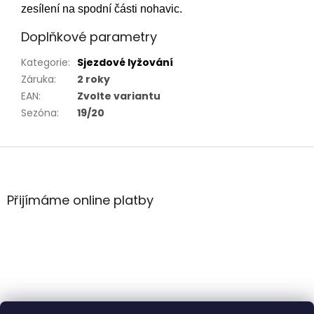
zesílení na spodní části nohavic.
Doplňkové parametry
Kategorie
:
Sjezdové lyžování
Záruka
:
2 roky
EAN
:
Zvolte variantu
Sezóna
:
19/20
Z
á
p
a
Přijímáme online platby
t
í