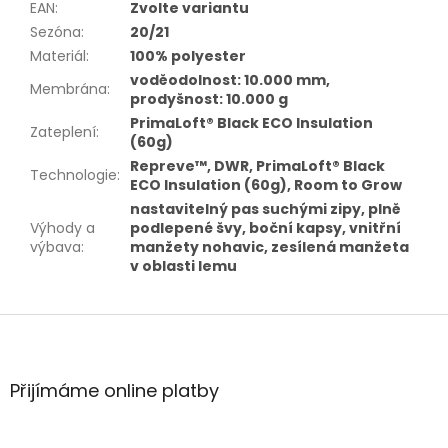
EAN
:
Zvolte variantu
Sezóna
:
20/21
Materiál
:
100% polyester
voděodolnost: 10.000 mm,
Membrána
:
prodyšnost: 10.000 g
PrimaLoft® Black ECO Insulation
Zateplení
:
(60g)
Repreve™, DWR, PrimaLoft® Black
Technologie
:
ECO Insulation (60g), Room to Grow
nastavitelný pas suchými zipy, plně
Výhody a
podlepené švy, boční kapsy, vnitřní
výbava
:
manžety nohavic, zesílená manžeta
v oblasti lemu
Z
á
p
a
Přijímáme online platby
t
í