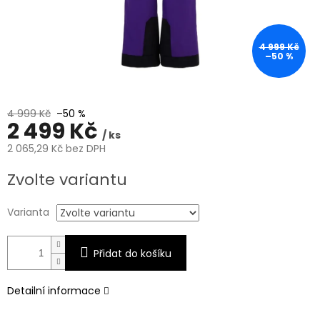
4 999 Kč
–50 %
4 999 Kč
–50 %
2 499 Kč
/ ks
2 065,29 Kč bez DPH
Měrná
Zvolte variantu
cena:
Varianta
Přidat do košíku
Detailní informace