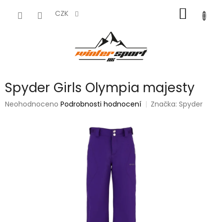
Přejít
NÁKUP
na
CZK
obsah
KOŠÍK
Spyder Girls Olympia majesty
Průměrné
Neohodnoceno
Podrobnosti hodnocení
Značka:
Spyder
hodnocení
produktu
je
0,0
z
5
hvězdiček.