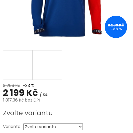
3 299 Kč
–33 %
3 299 Kč
–33 %
2 199 Kč
/ ks
1 817,36 Kč bez DPH
Měrná
Zvolte variantu
cena:
Varianta