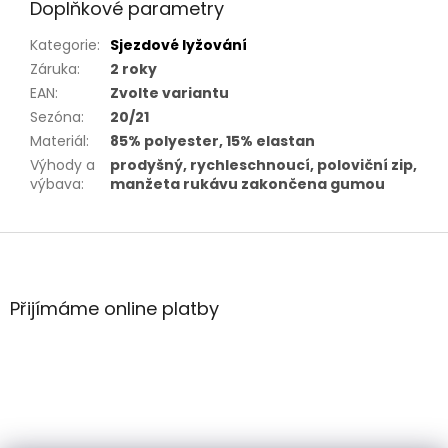
Doplňkové parametry
Kategorie
:
Sjezdové lyžování
Záruka
:
2 roky
EAN
:
Zvolte variantu
Sezóna
:
20/21
Materiál
:
85% polyester, 15% elastan
Výhody a
prodyšný, rychleschnoucí, poloviční zip,
výbava
:
manžeta rukávu zakončena gumou
Z
á
p
a
Přijímáme online platby
t
í