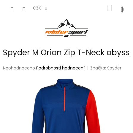
Přejít
NÁKUP
na
CZK
obsah
KOŠÍK
Spyder M Orion Zip T-Neck abyss
Průměrné
Neohodnoceno
Podrobnosti hodnocení
Značka:
Spyder
hodnocení
produktu
je
0,0
z
5
hvězdiček.