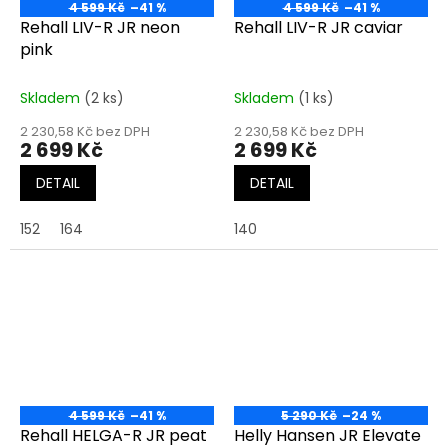
4 599 Kč
–41 %
4 599 Kč
–41 %
Rehall LIV-R JR neon
Rehall LIV-R JR caviar
pink
Skladem
(2 ks)
Skladem
(1 ks)
2 230,58 Kč bez DPH
2 230,58 Kč bez DPH
2 699 Kč
2 699 Kč
DETAIL
DETAIL
152
164
140
4 599 Kč
–41 %
5 290 Kč
–24 %
Rehall HELGA-R JR peat
Helly Hansen JR Elevate