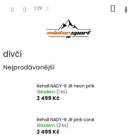
Přejít
NÁKUP
na
CZK
obsah
KOŠÍK
dívčí
Nejprodávanější
Rehall NADY-R JR neon pink
Skladem
(1 ks)
2 499 Kč
Rehall NADY-R JR pink coral
Skladem
(2 ks)
2 499 Kč