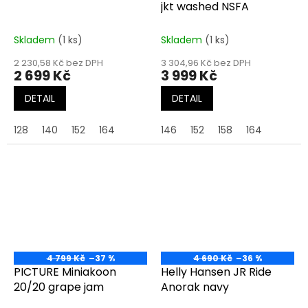
jkt washed NSFA
Skladem
(1 ks)
Skladem
(1 ks)
2 230,58 Kč bez DPH
3 304,96 Kč bez DPH
2 699 Kč
3 999 Kč
DETAIL
DETAIL
128
140
152
164
146
152
158
164
4 799 Kč
–37 %
4 690 Kč
–36 %
PICTURE Miniakoon
Helly Hansen JR Ride
20/20 grape jam
Anorak navy