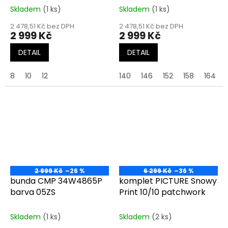
Skladem
(1 ks)
Skladem
(1 ks)
2 478,51 Kč bez DPH
2 478,51 Kč bez DPH
2 999 Kč
2 999 Kč
DETAIL
DETAIL
8
10
12
140
146
152
158
164
2 999 Kč
–26 %
6 299 Kč
–36 %
bunda CMP 34W4865P
komplet PICTURE Snowy
barva 05ZS
Print 10/10 patchwork
Skladem
(1 ks)
Skladem
(2 ks)