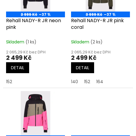
p
r
o
3 999 Kč
–37 %
3 999 Kč
–37 %
d
Rehall NADY-R JR neon
Rehall NADY-R JR pink
u
pink
coral
k
t
Skladem
(1 ks)
Skladem
(2 ks)
ů
2 065,29 Kč bez DPH
2 065,29 Kč bez DPH
2 499 Kč
2 499 Kč
DETAIL
DETAIL
152
140
152
164