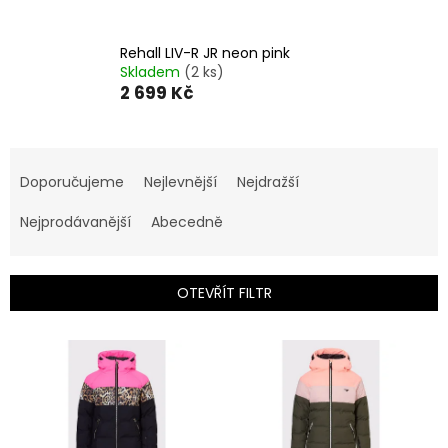
Rehall LIV-R JR neon pink
Skladem
(2 ks)
2 699 Kč
Ř
a
Doporučujeme
Nejlevnější
Nejdražší
z
e
Nejprodávanější
Abecedně
n
í
p
OTEVŘÍT FILTR
r
o
V
d
ý
u
p
k
i
t
s
ů