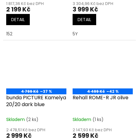
1 817,36 Kč bez DPH
3 304,96 Kč bez DPH
2 199 Kč
3 999 Kč
DETAIL
DETAIL
152
5Y
4 799 Kč
–37 %
4 499 Kč
–42 %
bunda PICTURE Kamelya
Rehall ROME-R JR olive
20/20 dark blue
Skladem
(2 ks)
Skladem
(1 ks)
2 478,51 Kč bez DPH
2 147,93 Kč bez DPH
2 999 Kč
2 599 Kč