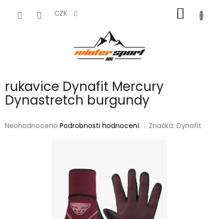
Přejít
NÁKUP
na
CZK
obsah
KOŠÍK
rukavice Dynafit Mercury
Dynastretch burgundy
Průměrné
Neohodnoceno
Podrobnosti hodnocení
Značka:
Dynafit
hodnocení
produktu
je
0,0
z
5
hvězdiček.