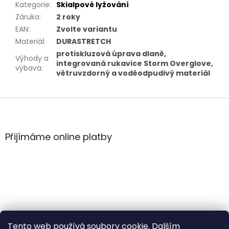
Kategorie
:
Skialpové lyžování
Záruka
:
2 roky
EAN
:
Zvolte variantu
Materiál
:
DURASTRETCH
protiskluzová úprava dlaně,
Výhody a
integrovaná rukavice Storm Overglove,
výbava
:
větruvzdorný a voděodpudivý materiál
Z
á
p
a
Přijímáme online platby
t
í
Tento web používá soubory cookie. Dalším