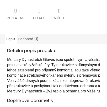
ZEPTAT SE
HLÍDAT
SDÍLET
Popis
Podobné (1)
Detailní popis produktu
Mercury Dynastretch Gloves jsou spolehlivým a všestrann
pro klasické lyžařské túry. Tyto rukavice s důmyslným desi
lehce zateplené pro příjemný komfort a jsou také větruodoln
kombinace stretchového tkaného nylonu s prémiovou izolac
Ve zvláště drsných podmínkách lze integrované rukavice j
přes rukavice a poskytnout tak dodatečnou ochranu a teplé 
Mercury Dynastretch – 2v1 teplo a ochrana pro Vaše ruce.
Doplňkové parametry