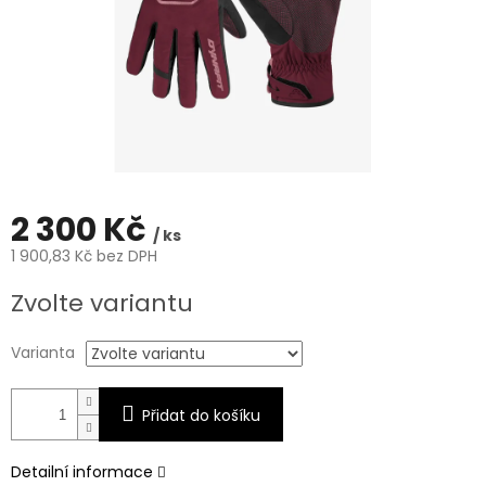
2 300 Kč
/ ks
1 900,83 Kč bez DPH
Měrná
Zvolte variantu
cena:
Varianta
Přidat do košíku
Detailní informace