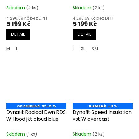
Skladem
(2 ks)
Skladem
(2 ks)
4 296,69 Kč bez DPH
4 296,69 Kč bez DPH
5 199 Kč
5 199 Kč
DETAIL
DETAIL
M
L
L
XL
XXL
od
7 999 Kč
až
–5 %
4 750 Kč
–9 %
Dynafit Radical Dwn RDS
Dynafit Speed Insulation
W Hood jkt cloud blue
vst W overcast
Skladem
(1 ks)
Skladem
(2 ks)