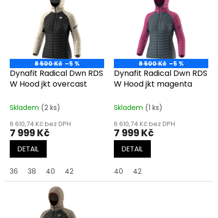
r
p
o
i
d
s
u
p
k
r
t
o
ů
8 500 Kč
–5 %
8 500 Kč
–5 %
d
Dynafit Radical Dwn RDS
Dynafit Radical Dwn RDS
u
W Hood jkt overcast
W Hood jkt magenta
k
t
Skladem
(2 ks)
Skladem
(1 ks)
ů
6 610,74 Kč bez DPH
6 610,74 Kč bez DPH
7 999 Kč
7 999 Kč
DETAIL
DETAIL
36
38
40
42
40
42