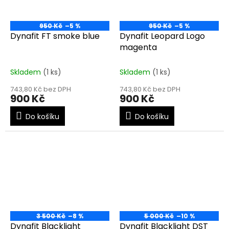
950 Kč
–5 %
950 Kč
–5 %
Dynafit FT smoke blue
Dynafit Leopard Logo
magenta
Skladem
(1 ks)
Skladem
(1 ks)
743,80 Kč bez DPH
743,80 Kč bez DPH
900 Kč
900 Kč
Do košíku
Do košíku
3 500 Kč
–8 %
5 000 Kč
–10 %
Dynafit Blacklight
Dynafit Blacklight DST