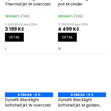
Thermal jkt W overcast
pnt M cinder
Skladem
(1 ks)
Skladem
(1 ks)
2 643,80 Kč bez DPH
3 718,18 Kč bez DPH
3 199 Kč
4 499 Kč
DETAIL
DETAIL
L
XL
5 750 Kč
–9 %
5 750 Kč
–9 %
Dynafit Blacklight
Dynafit Blacklight
Softshell jkt W overcast
Softshell jkt M golden
lime