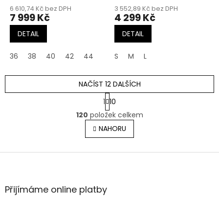
6 610,74 Kč bez DPH
3 552,89 Kč bez DPH
7 999 Kč
4 299 Kč
DETAIL
DETAIL
36
38
40
42
44
S
M
L
NAČÍST 12 DALŠÍCH
S
1
10
t
O
r
120
položek celkem
v
á
l
NAHORU
n
á
k
o
d
v
Z
a
á
c
á
n
í
p
í
p
a
Přijímáme online platby
r
t
v
í
k