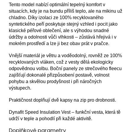
Tento model nabízí optimální tepelný komfort v
situacích, kdy je na bundu příliš teplo, ale na mikinu už
chladno. Díky izolaci ze 100% recyklovaného
syntetického peří poskytuje stejný vzhled i pocit jako
klasické péřové oblečení, ale s výhodou snadné
údržby a odolnosti vůči vlhkosti – zůstává hřejivá i v
mokrém prostředí a lze ji bez obav prát v pračce.
Vnější materiál je větru a voděodolný, rovněž ze 100%
recyklovaných vláken, což z vesty dělá ekologicky
odpovědnou volbu. Boční panely ze strečového fleecu
zajišťují dokonalé přizpůsobení postavě, volnost
pohybu a skvělou prodyšnost i při náročných
výstupech.
Praktičnost doplňují dvě kapsy na zip pro drobnosti.
Dynafit Speed Insulation Vest – funkční vesta, která tě
udrží v teple a pohodlí při každé aktivitě.
Doplňkové parametry