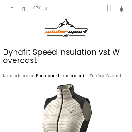
Přejít
NÁKUP
na
CZK
obsah
KOŠÍK
Dynafit Speed Insulation vst W
overcast
Průměrné
Neohodnoceno
Podrobnosti hodnocení
Značka:
Dynafit
hodnocení
produktu
je
0,0
z
5
hvězdiček.