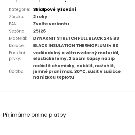
Kategorie
:
Skialpové lyžování
Záruka
:
2 roky
EAN
:
Zvolte variantu
Sezóna
:
25/26
Materiál
:
DYNAKNIT STRETCH FULL BLACK 245 BS
Izolace
:
BLACK INSULATION THERMOPLUME+ BS
Funkční
voděodolný a větruvzdorný materiál,
prvky
:
elastické lemy, 2 boční kapsy na zip
nečistit chemicky, nebělit, nežehlit,
Údržba
:
jemné praní max. 30°C, sušit v sušičce
na nízkou teplotu
Z
á
p
a
Přijímáme online platby
t
í