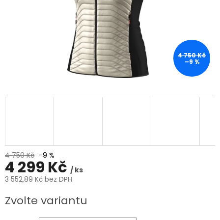
4 750 Kč
–9 %
4 750 Kč
–9 %
4 299 Kč
/ ks
3 552,89 Kč bez DPH
Měrná
Zvolte variantu
cena: