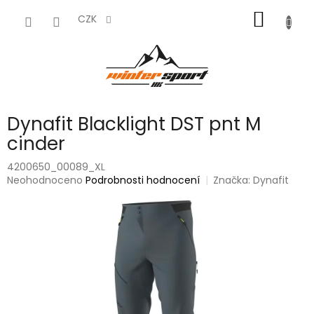
Přejít
NÁKUP
na
CZK
obsah
KOŠÍK
Dynafit Blacklight DST pnt M
cinder
4200650_00089_XL
Průměrné
Neohodnoceno
Podrobnosti hodnocení
Značka:
Dynafit
hodnocení
produktu
je
0,0
z
5
hvězdiček.