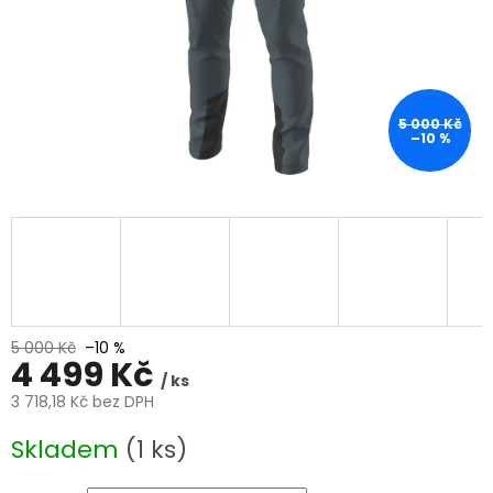
5 000 Kč
–10 %
5 000 Kč
–10 %
4 499 Kč
/ ks
3 718,18 Kč bez DPH
Měrná
Skladem
(1 ks)
cena: