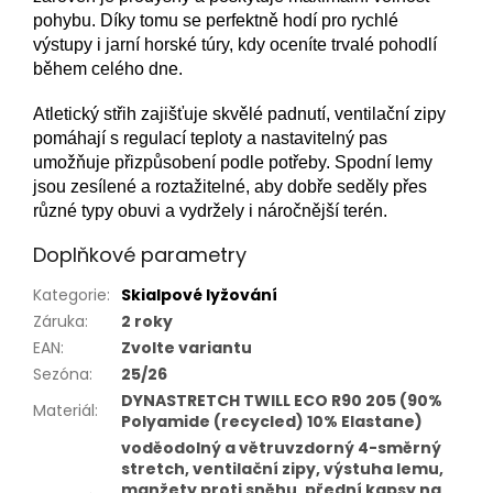
pohybu. Díky tomu se perfektně hodí pro rychlé
výstupy i jarní horské túry, kdy oceníte trvalé pohodlí
během celého dne.
Atletický střih zajišťuje skvělé padnutí, ventilační zipy
pomáhají s regulací teploty a nastavitelný pas
umožňuje přizpůsobení podle potřeby. Spodní lemy
jsou zesílené a roztažitelné, aby dobře seděly přes
různé typy obuvi a vydržely i náročnější terén.
Doplňkové parametry
Kategorie
:
Skialpové lyžování
Záruka
:
2 roky
EAN
:
Zvolte variantu
Sezóna
:
25/26
DYNASTRETCH TWILL ECO R90 205 (90%
Materiál
:
Polyamide (recycled) 10% Elastane)
voděodolný a větruvzdorný 4-směrný
stretch, ventilační zipy, výstuha lemu,
manžety proti sněhu, přední kapsy na