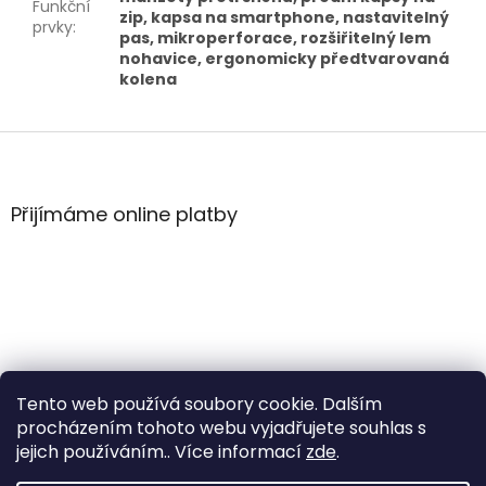
Funkční
zip, kapsa na smartphone, nastavitelný
prvky
:
pas, mikroperforace, rozšiřitelný lem
nohavice, ergonomicky předtvarovaná
kolena
Z
á
p
a
Přijímáme online platby
t
í
Tento web používá soubory cookie. Dalším
procházením tohoto webu vyjadřujete souhlas s
jejich používáním.. Více informací
zde
.