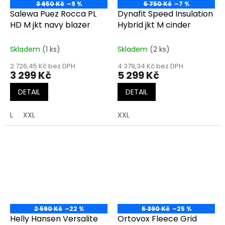
3 650 Kč
–9 %
5 750 Kč
–7 %
Salewa Puez Rocca PL
Dynafit Speed Insulation
HD M jkt navy blazer
Hybrid jkt M cinder
Skladem
(1 ks)
Skladem
(2 ks)
2 726,45 Kč bez DPH
4 379,34 Kč bez DPH
3 299 Kč
5 299 Kč
DETAIL
DETAIL
L
XXL
XXL
2 590 Kč
–22 %
5 390 Kč
–25 %
Helly Hansen Versalite
Ortovox Fleece Grid