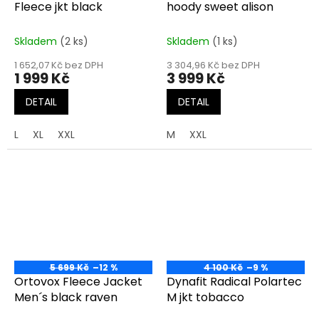
Fleece jkt black
hoody sweet alison
Skladem
(2 ks)
Skladem
(1 ks)
1 652,07 Kč bez DPH
3 304,96 Kč bez DPH
1 999 Kč
3 999 Kč
DETAIL
DETAIL
L
XL
XXL
M
XXL
5 699 Kč
–12 %
4 100 Kč
–9 %
Ortovox Fleece Jacket
Dynafit Radical Polartec
Men´s black raven
M jkt tobacco