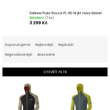
Salewa Puez Rocca PL HD M jkt navy blazer
Skladem
(1 ks)
3 299 Kč
Ř
a
Doporučujeme
Nejlevnější
Nejdražší
z
e
Nejprodávanější
Abecedně
n
í
p
OTEVŘÍT FILTR
r
o
V
d
ý
u
p
k
i
t
s
ů