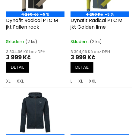
p
r
o
4 250 Kč
–5 %
4 250 Kč
–5 %
d
Dynafit Radical PTC M
Dynafit Radical PTC M
u
jkt Fallen rock
jkt Golden lime
k
t
Skladem
(2 ks)
Skladem
(2 ks)
ů
3 304,96 Kč bez DPH
3 304,96 Kč bez DPH
3 999 Kč
3 999 Kč
DETAIL
DETAIL
XL
XXL
L
XL
XXL