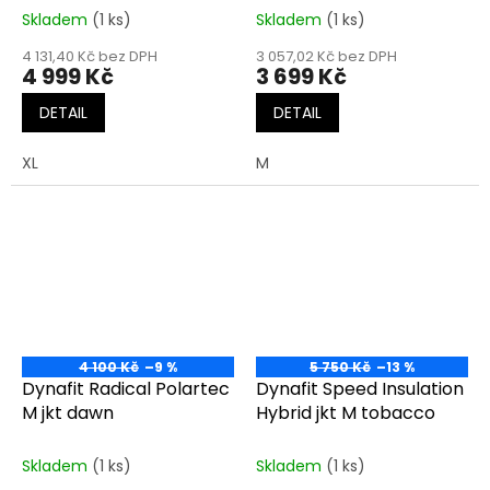
Skladem
(1 ks)
Skladem
(1 ks)
4 131,40 Kč bez DPH
3 057,02 Kč bez DPH
4 999 Kč
3 699 Kč
DETAIL
DETAIL
XL
M
4 100 Kč
–9 %
5 750 Kč
–13 %
Dynafit Radical Polartec
Dynafit Speed Insulation
M jkt dawn
Hybrid jkt M tobacco
Skladem
(1 ks)
Skladem
(1 ks)