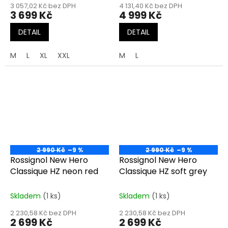
3 057,02 Kč bez DPH
4 131,40 Kč bez DPH
3 699 Kč
4 999 Kč
DETAIL
DETAIL
M
L
XL
XXL
M
L
2 990 Kč
–9 %
2 990 Kč
–9 %
Rossignol New Hero
Rossignol New Hero
Classique HZ neon red
Classique HZ soft grey
Skladem
(1 ks)
Skladem
(1 ks)
2 230,58 Kč bez DPH
2 230,58 Kč bez DPH
2 699 Kč
2 699 Kč