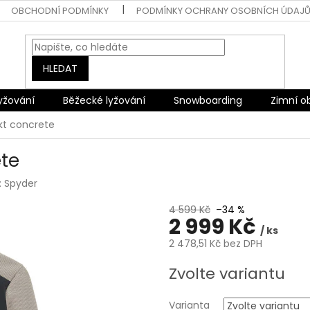
OBCHODNÍ PODMÍNKY
PODMÍNKY OCHRANY OSOBNÍCH ÚDAJ
HLEDAT
lyžování
Běžecké lyžování
Snowboarding
Zimní o
jkt concrete
ete
:
Spyder
4 599 Kč
–34 %
2 999 Kč
/ ks
2 478,51 Kč bez DPH
Měrná
Zvolte variantu
cena:
Varianta