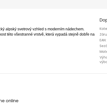
Dop
Kate
sický alpský svetrový vzhled s moderním nádechem.
Zár
ost této všestranné vrstvě, která vypadá stejně dobře na
EAN
:
Sez
Mate
Výh
výb
me online