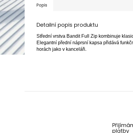
Popis
Detailní popis produktu
Střední vrstva Bandit Full Zip kombinuje kla
Elegantní přední náprsní kapsa přidává funkčn
horách jako v kanceláři.
Z
á
p
a
t
Přijímá
í
platby