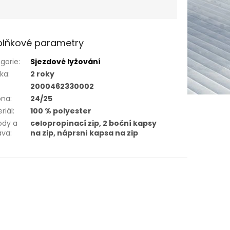
lňkové parametry
gorie
:
Sjezdové lyžování
uka
:
2 roky
2000462330002
óna
:
24/25
riál
:
100 % polyester
ody a
celopropínací zip, 2 boční kapsy
ava
:
na zip, náprsní kapsa na zip