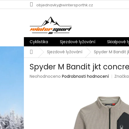
Přejít
objednavky@wintersporthk.cz
na
obsah
Cyklistika
Sjezdové lyžování
Skialpové 
Domů
Sjezdové lyžování
Spyder M Bandit 
Spyder M Bandit jkt concr
Průměrné
Neohodnoceno
Podrobnosti hodnocení
Značka
hodnocení
produktu
je
0,0
z
5
hvězdiček.