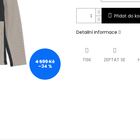
Přidat do ko
Detailní informace
TISK
ZEPTAT SE
4 599 Kč
–34 %