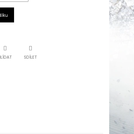
šíku
HLÍDAT
SDÍLET