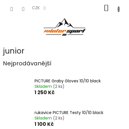
Přejít
NÁKUP
na
CZK
obsah
KOŠÍK
junior
Nejprodávanější
PICTURE Graby Gloves 10/10 black
Skladem
(2 ks)
1 250 Kč
rukavice PICTURE Testy 10/10 black
Skladem
(2 ks)
1 100 Kč