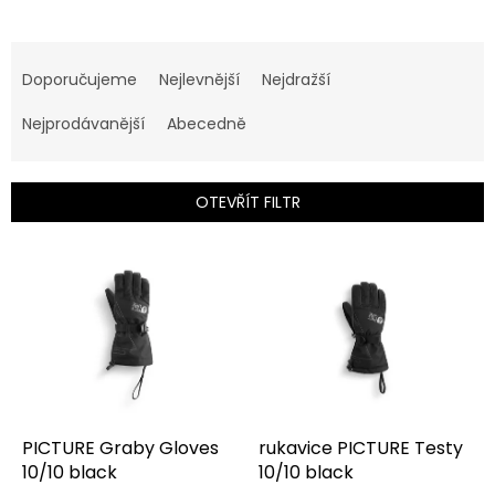
Ř
a
Doporučujeme
Nejlevnější
Nejdražší
z
e
Nejprodávanější
Abecedně
n
í
p
OTEVŘÍT FILTR
r
o
V
d
ý
u
p
k
i
t
s
ů
p
r
o
d
PICTURE Graby Gloves
rukavice PICTURE Testy
u
10/10 black
10/10 black