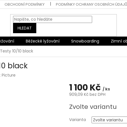
OBCHODNÍ PODMÍNKY
PODMÍNKY OCHRANY OSOBNÍCH ÚDAJ
HLEDAT
lyžování
Běžecké lyžování
Snowboarding
Zimní o
Testy 10/10 black
10 black
:
Picture
1 100 Kč
/ ks
909,09 Kč bez DPH
Měrná
Zvolte variantu
cena:
Varianta