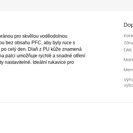
Dop
Kate
ránou pro skvělou voděodolnou 
Zár
ou bez obsahu PFC, aby byly ruce s
lo po celý den. Dlaň z PU kůže znamená 
EAN
:
na palci umožňuje rychlé a snadné otření 
Mate
 nastavitelné. Ideální rukavice pro 
Mem
Výh
výb