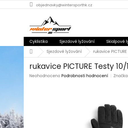
Přejít
objednavky@wintersporthk.cz
na
obsah
Cyklistika
Sjezdové lyžování
Skialpové 
Domů
Sjezdové lyžování
rukavice PICTURE 
rukavice PICTURE Testy 10/
Průměrné
Neohodnoceno
Podrobnosti hodnocení
Značka
hodnocení
produktu
je
0,0
z
5
hvězdiček.