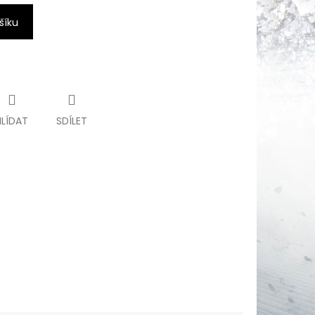
šíku
HLÍDAT
SDÍLET