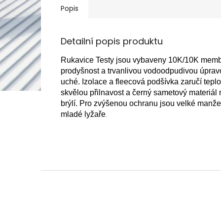
Popis
Detailní popis produktu
Rukavice Testy jsou vybaveny 10K/10K memb
prodyšnost a trvanlivou vodoodpudivou úprav
uché. Izolace a fleecová podšívka zaručí tep
skvělou přilnavost a černý sametový materiál 
brýlí. Pro zvýšenou ochranu jsou velké manžety
mladé lyžaře
.
Z
á
p
a
t