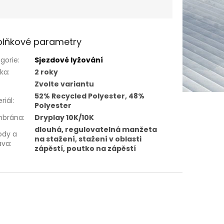
lňkové parametry
gorie
:
Sjezdové lyžování
uka
:
2 roky
Zvolte variantu
52% Recycled Polyester, 48%
riál
:
Polyester
brána
:
Dryplay 10K/10K
dlouhá, regulovatelná manžeta
ody a
na stažení, stažení v oblasti
ava
:
zápěstí, poutko na zápěstí