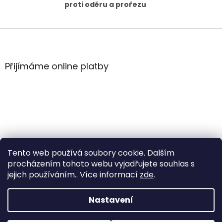
proti oděru a prořezu
Z
á
p
a
Přijímáme online platby
t
í
Tento web používá soubory cookie. Dalším
procházením tohoto webu vyjadřujete souhlas s
jejich používáním.. Více informací
zde
.
Vytvořil Shoptet
Nastavení