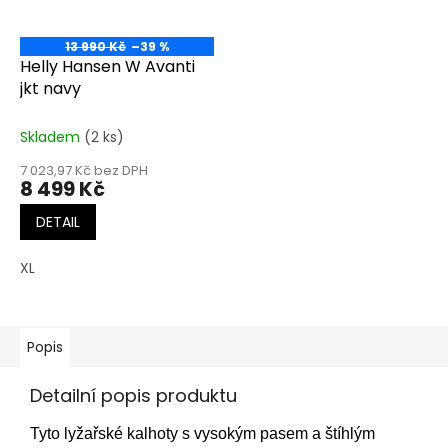
13 990 Kč
–39 %
Helly Hansen W Avanti
jkt navy
Skladem
(2 ks)
7 023,97 Kč bez DPH
8 499 Kč
DETAIL
XL
Popis
Detailní popis produktu
Tyto lyžařské kalhoty s vysokým pasem a štíhlým