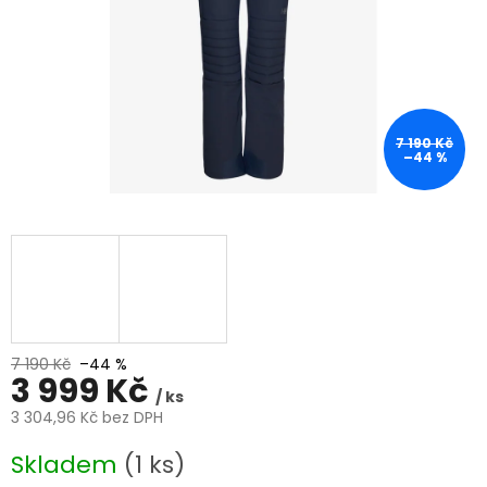
7 190 Kč
–44 %
7 190 Kč
–44 %
3 999 Kč
/ ks
3 304,96 Kč bez DPH
Měrná
Skladem
(1 ks)
cena: