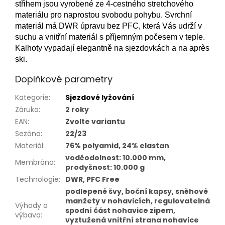
střihem jsou vyrobené ze 4-cestného stretchového
materiálu pro naprostou svobodu pohybu. Svrchní
materiál má DWR úpravu bez PFC, která Vás udrží v
suchu a vnitřní materiál s příjemným počesem v teple.
Kalhoty vypadají elegantně na sjezdovkách a na après
ski.
Doplňkové parametry
Kategorie
:
Sjezdové lyžování
Záruka
:
2 roky
EAN
:
Zvolte variantu
Sezóna
:
22/23
Materiál
:
76% polyamid, 24% elastan
voděodolnost: 10.000 mm,
Membrána
:
prodyšnost: 10.000 g
Technologie
:
DWR, PFC Free
podlepené švy, boční kapsy, sněhové
manžety v nohavicích, regulovatelná
Výhody a
spodní část nohavice zipem,
výbava
:
vyztužená vnitřní strana nohavice