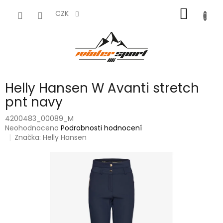
Přejít
NÁKUP
na
CZK
obsah
KOŠÍK
Helly Hansen W Avanti stretch
pnt navy
4200483_00089_M
Průměrné
Neohodnoceno
Podrobnosti hodnocení
hodnocení
Značka:
Helly Hansen
produktu
je
0,0
z
5
hvězdiček.