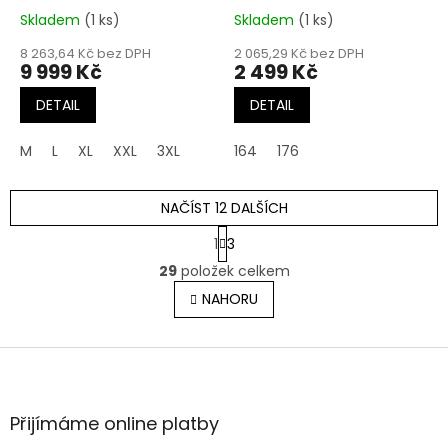
Skladem
(1 ks)
Skladem
(1 ks)
8 263,64 Kč bez DPH
2 065,29 Kč bez DPH
9 999 Kč
2 499 Kč
DETAIL
DETAIL
M
L
XL
XXL
3XL
164
176
NAČÍST 12 DALŠÍCH
S
1
3
t
O
r
29
položek celkem
v
á
l
NAHORU
n
á
k
o
d
v
Z
a
á
c
á
n
í
p
í
p
a
Přijímáme online platby
r
t