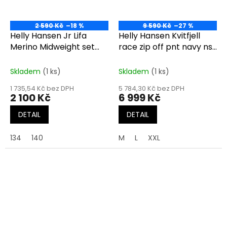
2 590 Kč
–18 %
9 590 Kč
–27 %
Helly Hansen Jr Lifa
Helly Hansen Kvitfjell
Merino Midweight set
race zip off pnt navy nsf
navy
team
Skladem
(1 ks)
Skladem
(1 ks)
1 735,54 Kč bez DPH
5 784,30 Kč bez DPH
2 100 Kč
6 999 Kč
DETAIL
DETAIL
134
140
M
L
XXL