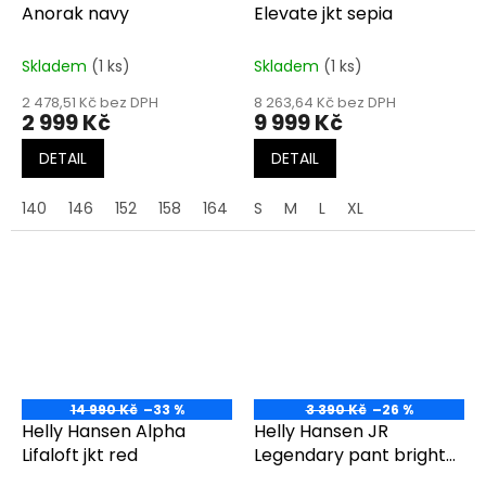
Anorak navy
Elevate jkt sepia
Skladem
(1 ks)
Skladem
(1 ks)
2 478,51 Kč bez DPH
8 263,64 Kč bez DPH
2 999 Kč
9 999 Kč
DETAIL
DETAIL
140
146
152
158
164
S
M
L
XL
14 990 Kč
–33 %
3 390 Kč
–26 %
Helly Hansen Alpha
Helly Hansen JR
Lifaloft jkt red
Legendary pant bright
moss