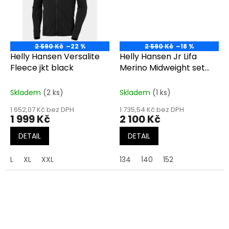
2 590 Kč
–22 %
2 590 Kč
–18 %
Helly Hansen Versalite
Helly Hansen Jr Lifa
Fleece jkt black
Merino Midweight set
bright lavender
Skladem
(2 ks)
Skladem
(1 ks)
1 652,07 Kč bez DPH
1 735,54 Kč bez DPH
1 999 Kč
2 100 Kč
DETAIL
DETAIL
L
XL
XXL
134
140
152