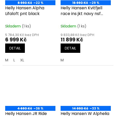
8 990 Kč
–22 %
16 990 Kč
–29 %
Helly Hansen Alpha
Helly Hansen Kvitfjell
Lifaloft pnt black
race ins jkt navy nsf
team
Skladem
(1 ks)
Skladem
(1 ks)
5 784,30 Kč bez DPH
9 833,88 Kč bez DPH
6 999 Kč
11 899 Kč
DETAIL
DETAIL
M
L
XL
M
4 690 Kč
–36 %
14 990 Kč
–33 %
Helly Hansen JR Ride
Helly Hansen W Alphelia