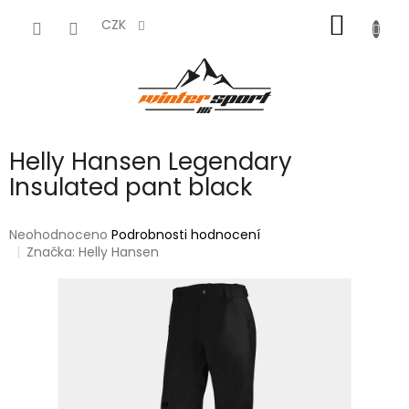
Přejít
NÁKUP
na
CZK
obsah
KOŠÍK
Helly Hansen Legendary
Insulated pant black
Průměrné
Neohodnoceno
Podrobnosti hodnocení
hodnocení
Značka:
Helly Hansen
produktu
je
0,0
z
5
hvězdiček.