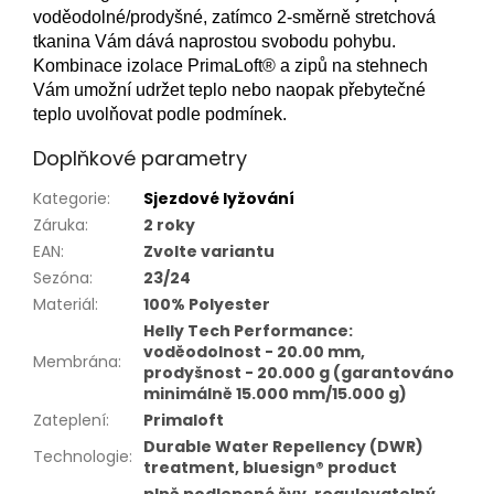
voděodolné/prodyšné, zatímco 2-směrně stretchová
tkanina Vám dává naprostou svobodu pohybu.
Kombinace izolace PrimaLoft® a zipů na stehnech
Vám umožní udržet teplo nebo naopak přebytečné
teplo uvolňovat podle podmínek.
Doplňkové parametry
Kategorie
:
Sjezdové lyžování
Záruka
:
2 roky
EAN
:
Zvolte variantu
Sezóna
:
23/24
Materiál
:
100% Polyester
Helly Tech Performance:
voděodolnost - 20.00 mm,
Membrána
:
prodyšnost - 20.000 g (garantováno
minimálně 15.000 mm/15.000 g)
Zateplení
:
Primaloft
Durable Water Repellency (DWR)
Technologie
:
treatment, bluesign® product