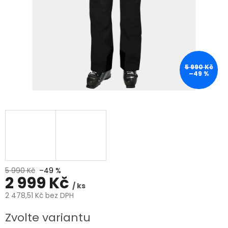
5 990 Kč
–49 %
5 990 Kč
–49 %
2 999 Kč
/ ks
2 478,51 Kč bez DPH
Měrná
Zvolte variantu
cena: