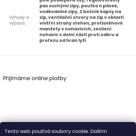
plně podlepené švy, regulovatelný
pas suchými zipy, poutka n pásek,
voděodolné zipy, 2 bočník kapsy na
Výhody a
zip, ventilační otvory na zip v oblasti
výbava
:
vnitřní strany stehen, protisněhové
manžety v nohavicích, zesílení
nohavic v dolní části proti oděru a
prořezu od hran lyží
Z
á
p
a
Přijímáme online platby
t
í
Tento web používá soubory cookie. Dalším