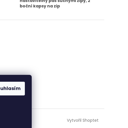
nastavitelný pas suchými zipy, 2
boční kapsy na zip
ouhlasím
Vytvořil Shoptet