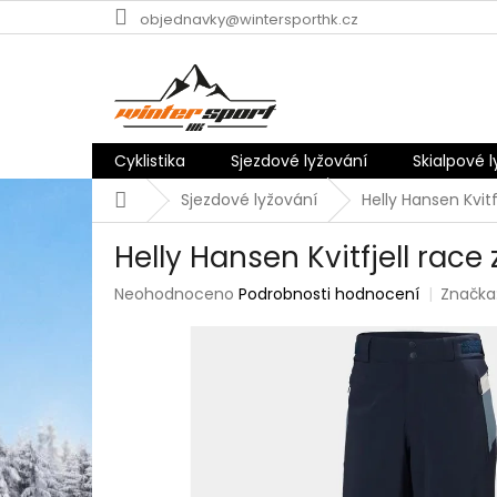
Přejít
objednavky@wintersporthk.cz
na
obsah
Cyklistika
Sjezdové lyžování
Skialpové 
Domů
Sjezdové lyžování
Helly Hansen Kvit
Helly Hansen Kvitfjell race
Průměrné
Neohodnoceno
Podrobnosti hodnocení
Značka
hodnocení
produktu
je
0,0
z
5
hvězdiček.