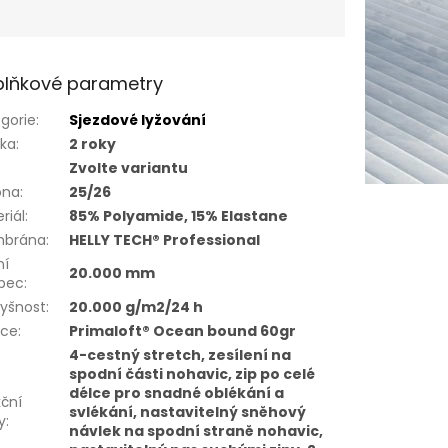
lňkové parametry
gorie
:
Sjezdové lyžování
uka
:
2 roky
Zvolte variantu
óna
:
25/26
riál
:
85% Polyamide, 15% Elastane
brána
:
HELLY TECH® Professional
ní
20.000 mm
upec
:
yšnost
:
20.000 g/m2/24 h
ace
:
Primaloft® Ocean bound 60gr
4-cestný stretch, zesílení na
spodní části nohavic, zip po celé
délce pro snadné oblékání a
ční
svlékání, nastavitelný sněhový
y
:
návlek na spodní straně nohavic,