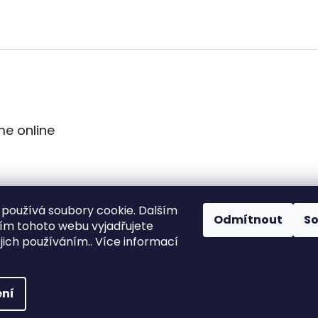
me online
používá soubory cookie. Dalším
Odmítnout
S
m tohoto webu vyjadřujete
ejich používáním.. Více informací
ní
vyhrazena.