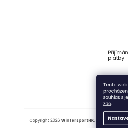
Z
á
p
a
t
Přijímá
í
platby
Tento web 
procházení
souhlas s j
zde
.
Nastave
Copyright 2026
WintersportHK
. Všechna práva 