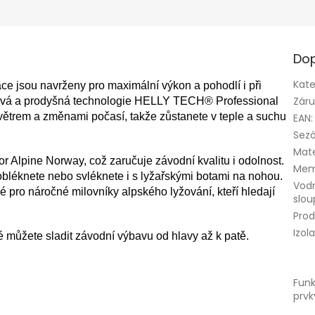
Dop
Kate
ace jsou navrženy pro maximální výkon a pohodlí i při
Zár
vá a prodyšná technologie HELLY TECH® Professional
větrem a změnami počasí, takže zůstanete v teple a suchu
EAN
:
Sez
Mate
r Alpine Norway, což zaručuje závodní kvalitu i odolnost.
Mem
obléknete nebo svléknete i s lyžařskými botami na nohou.
Vod
é pro náročné milovníky alpského lyžování, kteří hledají
slo
Prod
Izol
ré můžete sladit závodní výbavu od hlavy až k patě.
Funk
prvk