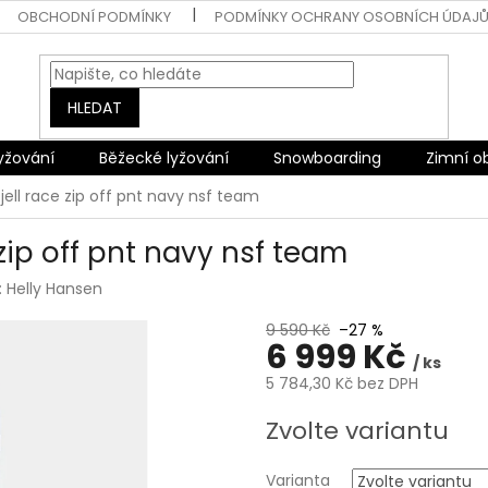
OBCHODNÍ PODMÍNKY
PODMÍNKY OCHRANY OSOBNÍCH ÚDAJ
HLEDAT
lyžování
Běžecké lyžování
Snowboarding
Zimní o
fjell race zip off pnt navy nsf team
 zip off pnt navy nsf team
:
Helly Hansen
9 590 Kč
–27 %
6 999 Kč
/ ks
5 784,30 Kč bez DPH
Měrná
Zvolte variantu
cena:
Varianta