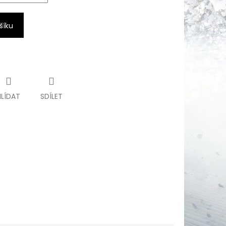
šíku
HLÍDAT
SDÍLET