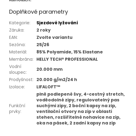
Doplňkové parametry
Kategorie
:
Sjezdové lyžování
Záruka
:
2 roky
EAN
:
Zvolte variantu
Sezóna
:
25/26
Materiál
:
85% Polyamide, 15% Elastane
Membrána
:
HELLY TECH® PROFESSIONAL
Vodní
20.000 mm
sloupec
:
Prodyšnost
:
20.000 g/m2/24 h
Izolace
:
LIFALOFT™
plně podlepené švy, 4-cestný stretch,
voděodolné zipy, regulovatelný pas
Funkční
suchými zipy, 2 boční kapsy na zip,
prvky
:
ventilační otvory na zip v oblasti
stehen, rozšiřitelné nohavice na zip,
oka na pásek, 2 zadní kapsy na zip