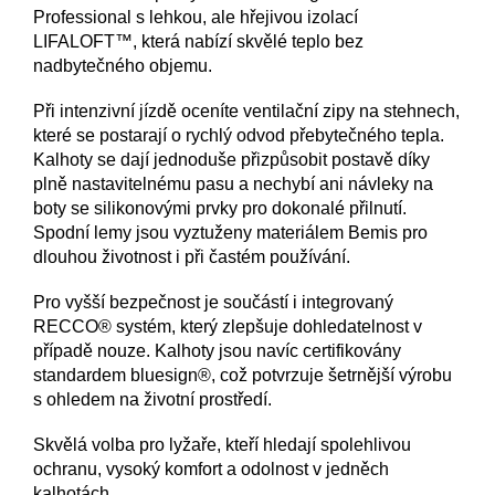
Professional s lehkou, ale hřejivou izolací
LIFALOFT™, která nabízí skvělé teplo bez
nadbytečného objemu.
Při intenzivní jízdě oceníte ventilační zipy na stehnech,
které se postarají o rychlý odvod přebytečného tepla.
Kalhoty se dají jednoduše přizpůsobit postavě díky
plně nastavitelnému pasu a nechybí ani návleky na
boty se silikonovými prvky pro dokonalé přilnutí.
Spodní lemy jsou vyztuženy materiálem Bemis pro
dlouhou životnost i při častém používání.
Pro vyšší bezpečnost je součástí i integrovaný
RECCO® systém, který zlepšuje dohledatelnost v
případě nouze. Kalhoty jsou navíc certifikovány
standardem bluesign®, což potvrzuje šetrnější výrobu
s ohledem na životní prostředí.
Skvělá volba pro lyžaře, kteří hledají spolehlivou
ochranu, vysoký komfort a odolnost v jedněch
kalhotách.