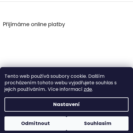
Z
á
p
a
Přijímáme online platby
t
í
Tento web používá soubory cookie. Dalším
procházením tohoto webu vyjadřujete souhlas s
jejich používáním.. Více informací
zde
.
Vytvořil Shoptet
Nastavení
Copyright 2026
WintersportHK
. Všechna práva
Odmítnout
Souhlasím
vyhrazena.