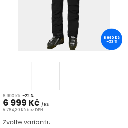
8 990 Kč
–22 %
8 990 Kč
–22 %
6 999 Kč
/ ks
5 784,30 Kč bez DPH
Měrná
Zvolte variantu
cena: