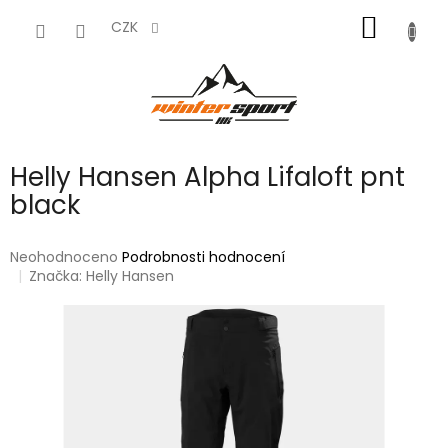
Přejít
NÁKUP
na
CZK
obsah
KOŠÍK
Helly Hansen Alpha Lifaloft pnt
black
Průměrné
Neohodnoceno
Podrobnosti hodnocení
hodnocení
Značka:
Helly Hansen
produktu
je
0,0
z
5
hvězdiček.