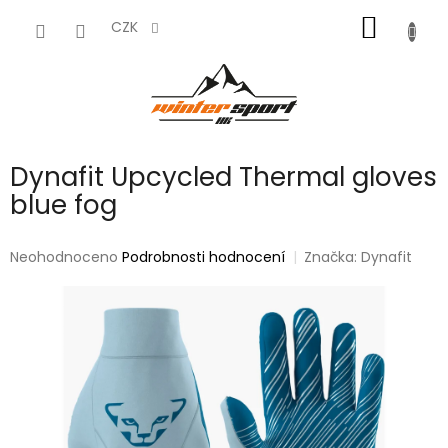
Přejít
NÁKUP
na
CZK
obsah
KOŠÍK
Dynafit Upcycled Thermal gloves
blue fog
Průměrné
Neohodnoceno
Podrobnosti hodnocení
Značka:
Dynafit
hodnocení
produktu
je
0,0
z
5
hvězdiček.