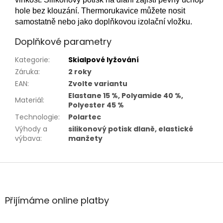
hole bez klouzání. Thermorukavice můžete nosit
samostatně nebo jako doplňkovou izolační vložku.
Doplňkové parametry
Kategorie
:
Skialpové lyžování
Záruka
:
2 roky
EAN
:
Zvolte variantu
Elastane 15 %, Polyamide 40 %,
Materiál
:
Polyester 45 %
Technologie
:
Polartec
Výhody a
silikonový potisk dlaně, elastické
výbava
:
manžety
Z
á
p
a
Přijímáme online platby
t
í