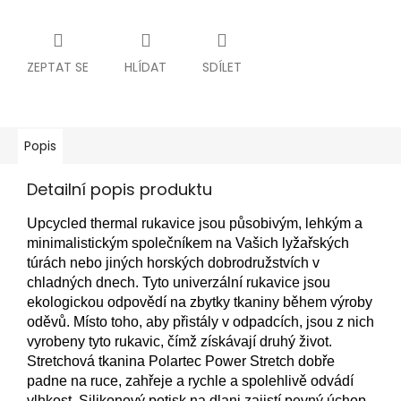
ZEPTAT SE
HLÍDAT
SDÍLET
Popis
Detailní popis produktu
Upcycled thermal rukavice jsou působivým, lehkým a
minimalistickým společníkem na Vašich lyžařských
túrách nebo jiných horských dobrodružstvích v
chladných dnech. Tyto univerzální rukavice jsou
ekologickou odpovědí na zbytky tkaniny během výroby
oděvů. Místo toho, aby přistály v odpadcích, jsou z nich
vyrobeny tyto rukavic, čímž získávají druhý život.
Stretchová tkanina Polartec Power Stretch dobře
padne na ruce, zahřeje a rychle a spolehlivě odvádí
vlhkost. Silikonový potisk na dlani zajistí pevný úchop