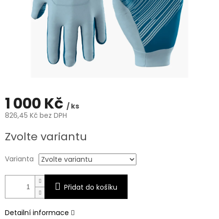
1 000 Kč
/ ks
826,45 Kč bez DPH
Měrná
Zvolte variantu
cena:
Varianta
Přidat do košíku
Detailní informace