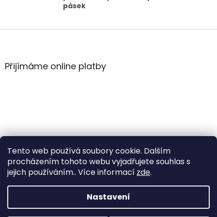
pásek
Z
á
p
a
Přijímáme online platby
t
í
Tento web používá soubory cookie. Dalším
procházením tohoto webu vyjadřujete souhlas s
jejich používáním.. Více informací
zde
.
Vytvořil Shoptet
Nastavení