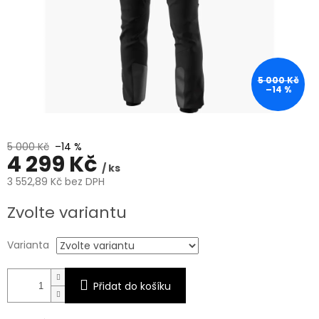
5 000 Kč
–14 %
5 000 Kč
–14 %
4 299 Kč
/ ks
3 552,89 Kč bez DPH
Měrná
Zvolte variantu
cena:
Varianta
Přidat do košíku