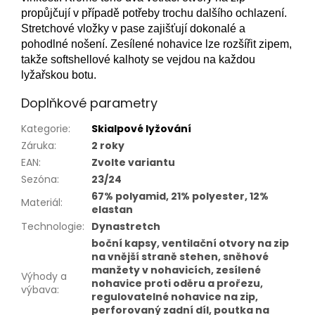
propůjčují v případě potřeby trochu dalšího ochlazení.
Stretchové vložky v pase zajišťují dokonalé a
pohodlné nošení. Zesílené nohavice lze rozšířit zipem,
takže softshellové kalhoty se vejdou na každou
lyžařskou botu.
Doplňkové parametry
Kategorie
:
Skialpové lyžování
Záruka
:
2 roky
EAN
:
Zvolte variantu
Sezóna
:
23/24
67% polyamid, 21% polyester, 12%
Materiál
:
elastan
Technologie
:
Dynastretch
boční kapsy, ventilační otvory na zip
na vnější straně stehen, sněhové
manžety v nohavicích, zesílené
Výhody a
nohavice proti oděru a prořezu,
výbava
:
regulovatelné nohavice na zip,
perforovaný zadní díl, poutka na