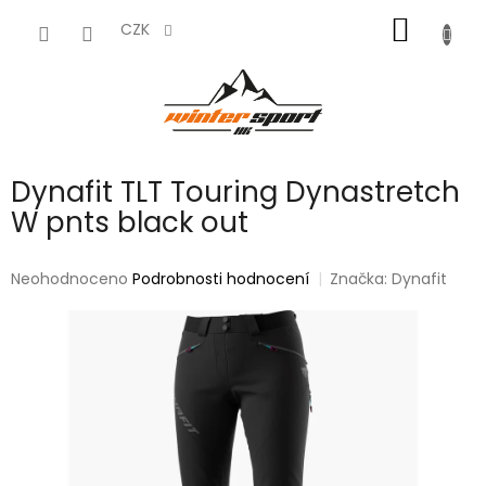
Přejít
NÁKUP
na
CZK
obsah
KOŠÍK
Dynafit TLT Touring Dynastretch
W pnts black out
Průměrné
Neohodnoceno
Podrobnosti hodnocení
Značka:
Dynafit
hodnocení
produktu
je
0,0
z
5
hvězdiček.