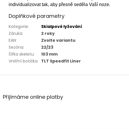
individualizovat tak, aby přesně seděla Vaší noze.
Doplňkové parametry
Kategorie
:
Skialpové lyžování
Záruka
:
2 roky
EAN
:
Zvolte variantu
Sezóna
:
22/23
Šířka skeletu
:
103 mm
Vnitřní botička
:
TLT Speedfit Liner
Z
á
p
a
Přijímáme online platby
t
í