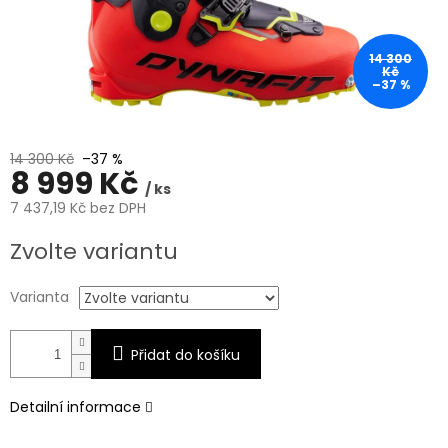
14 300
Kč
–37 %
14 300 Kč
–37 %
8 999 Kč
/ ks
7 437,19 Kč bez DPH
Měrná
Zvolte variantu
cena:
Varianta
Přidat do košíku
Detailní informace