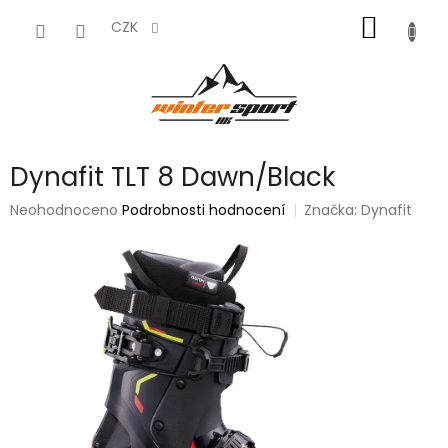
Přejít
NÁKUP
na
CZK
obsah
KOŠÍK
Dynafit TLT 8 Dawn/Black
Průměrné
Neohodnoceno
Podrobnosti hodnocení
Značka:
Dynafit
hodnocení
produktu
je
0,0
z
5
hvězdiček.