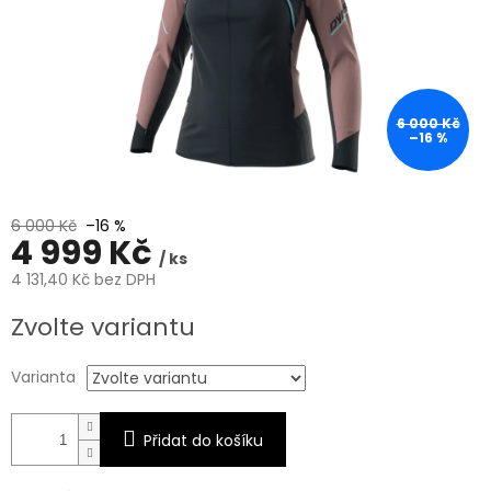
6 000 Kč
–16 %
6 000 Kč
–16 %
4 999 Kč
/ ks
4 131,40 Kč bez DPH
Měrná
Zvolte variantu
cena:
Varianta
Přidat do košíku