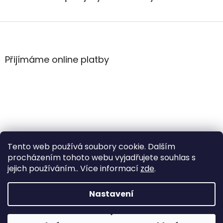
Z
á
p
a
Přijímáme online platby
t
í
Tento web používá soubory cookie. Dalším
procházením tohoto webu vyjadřujete souhlas s
jejich používáním.. Více informací
zde
.
Vytvořil Shoptet
Nastavení
Copyright 2026
WintersportHK
. Všechna práva