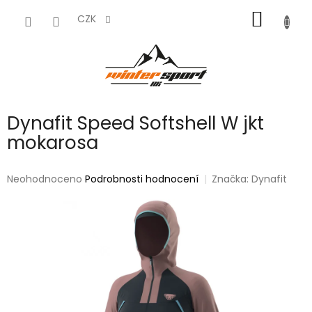
Přejít
NÁKUP
na
CZK
obsah
KOŠÍK
Dynafit Speed Softshell W jkt
mokarosa
Průměrné
Neohodnoceno
Podrobnosti hodnocení
Značka:
Dynafit
hodnocení
produktu
je
0,0
z
5
hvězdiček.