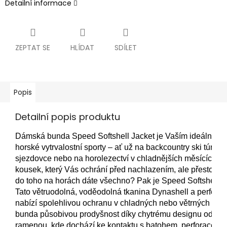
Detailní informace
ZEPTAT SE
HLÍDAT
SDÍLET
Popis
Detailní popis produktu
Dámská bunda Speed ​​Softshell Jacket je Vaším ideálním 
horské vytrvalostní sporty – ať už na backcountry ski túru, n
sjezdovce nebo na horolezectví v chladnějších měsících. H
kousek, který Vás ochrání před nachlazením, ale přesto Vá
do toho na horách dáte všechno? Pak je Speed ​​Softshell J
Tato větruodolná, voděodolná tkanina Dynashell a perfekt
nabízí spolehlivou ochranu v chladných nebo větrných po
bunda působivou prodyšnost díky chytrému designu odvětr
ramenou, kde dochází ke kontaktu s batohem, perforace nabí