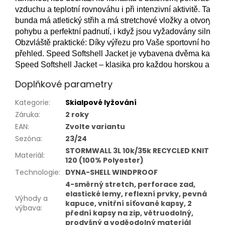
vzduchu a teplotní rovnováhu i při intenzivní aktivitě. Tato s
bunda má atletický střih a má stretchové vložky a otvory n
pohybu a perfektní padnutí, i když jsou vyžadovány silné p
Obzvláště praktické: Díky výřezu pro Vaše sportovní hodink
přehled. Speed ​​Softshell Jacket je vybavena dvěma kapsam
Speed ​​Softshell Jacket – klasika pro každou horskou a lyža
Doplňkové parametry
Kategorie
:
Skialpové lyžování
Záruka
:
2 roky
EAN
:
Zvolte variantu
Sezóna
:
23/24
STORMWALL 3L 10k/35k RECYCLED KNIT
Materiál
:
120 (100% Polyester)
Technologie
:
DYNA-SHELL WINDPROOF
4-směrný stretch, perforace zad,
elastické lemy, reflexní prvky, pevná
Výhody a
kapuce, vnitřní síťované kapsy, 2
výbava
:
přední kapsy na zip, větruodolný,
prodyšný a voděodolný materiál