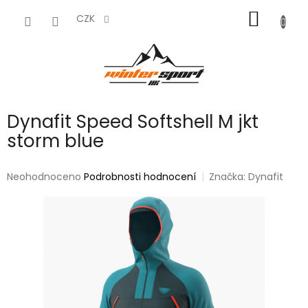
Přejít
NÁKUP
na
CZK
obsah
KOŠÍK
Dynafit Speed Softshell M jkt
storm blue
Průměrné
Neohodnoceno
Podrobnosti hodnocení
Značka:
Dynafit
hodnocení
produktu
je
0,0
z
5
hvězdiček.