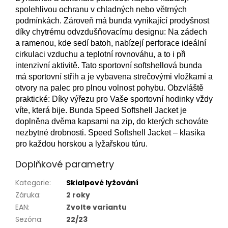
spolehlivou ochranu v chladných nebo větrných
podmínkách. Zároveň má bunda vynikající prodyšnost
díky chytrému odvzdušňovacímu designu: Na zádech
a ramenou, kde sedí batoh, nabízejí perforace ideální
cirkulaci vzduchu a teplotní rovnováhu, a to i při
intenzivní aktivitě. Tato sportovní softshellová bunda
má sportovní střih a je vybavena strečovými vložkami a
otvory na palec pro plnou volnost pohybu. Obzvláště
praktické: Díky výřezu pro Vaše sportovní hodinky vždy
víte, která bije. Bunda Speed Softshell Jacket je
doplněna dvěma kapsami na zip, do kterých schováte
nezbytné drobnosti. Speed Softshell Jacket – klasika
pro každou horskou a lyžařskou túru.
Doplňkové parametry
Kategorie
:
Skialpové lyžování
Záruka
:
2 roky
EAN
:
Zvolte variantu
Sezóna
:
22/23