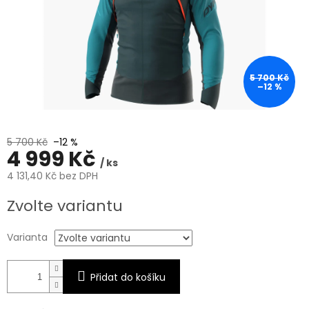
5 700 Kč
–12 %
5 700 Kč
–12 %
4 999 Kč
/ ks
4 131,40 Kč bez DPH
Měrná
Zvolte variantu
cena:
Varianta
Přidat do košíku