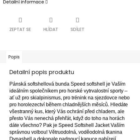
Detailní informace
ZEPTAT SE
HLÍDAT
SDÍLET
Popis
Detailní popis produktu
Pánská softshellová bunda Speed softshell je Vaším
ideálním společníkem pro horské vytrvalostní sporty –
ať už pro skialpinismus, pro trénink na sjezdovce nebo
pro horolezectví během chladnějších měsíců. Hledáte
všestranný kus, který Vás ochrání před chladem, ale
přesto Vás nenechá přehřát, když do toho na horách
dáte všechno? Pak je Speed Softshell Jacket Vaším
správnou volbou! Větruodolná, voděodolná tkanina
Dynashell a dokonale padnoucí kapuce nabízejí