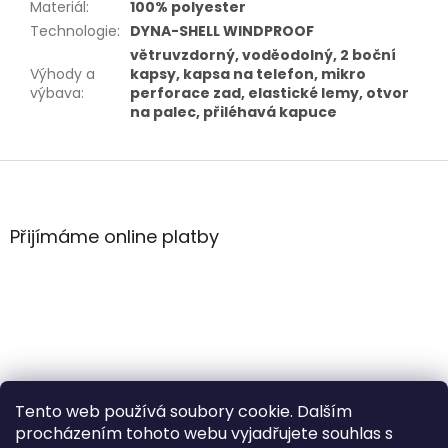
Materiál
:
100% polyester
Technologie
:
DYNA-SHELL WINDPROOF
větruvzdorný, voděodolný, 2 boční
Výhody a
kapsy, kapsa na telefon, mikro
výbava
:
perforace zad, elastické lemy, otvor
na palec, přiléhavá kapuce
Z
á
p
a
Přijímáme online platby
t
í
Tento web používá soubory cookie. Dalším
procházením tohoto webu vyjadřujete souhlas s