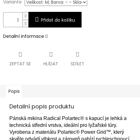
Varianta
Přidat do košíku
Detailní informace
ZEPTAT SE
HLÍDAT
SDÍLET
Popis
Detailní popis produktu
Pánská mikina Radical Polartec® s kapucí je lehká a
technická střední vrstva, ideální pro lyžařské túry.
Vyrobena z materiálu Polartec® Power Grid™, který
skvěle odvádí vlhkost a zároveň nabízí rychleschnoucí