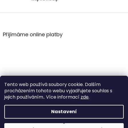
Z
á
p
a
Přijímáme online platby
t
í
Tento web používá soubory cookie. Dalším
procházením tohoto webu vyjadřujete souhlas s
jejich používáním.. Více informací
zde
.
Vytvořil Shoptet
Nastavení
Copyright 2026
WintersportHK
. Všechna práva