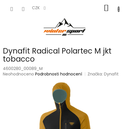
Přejít
NÁKUP
na
CZK
obsah
KOŠÍK
Dynafit Radical Polartec M jkt
tobacco
4600280_00089_M
Průměrné
Neohodnoceno
Podrobnosti hodnocení
Značka:
Dynafit
hodnocení
produktu
je
0,0
z
5
hvězdiček.