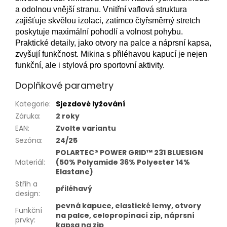
a odolnou vnější stranu. Vnitřní vaflová struktura
zajišťuje skvělou izolaci, zatímco čtyřsměrný stretch
poskytuje maximální pohodlí a volnost pohybu.
Praktické detaily, jako otvory na palce a náprsní kapsa,
zvyšují funkčnost. Mikina s přiléhavou kapucí je nejen
funkční, ale i stylová pro sportovní aktivity.
Doplňkové parametry
Kategorie
:
Sjezdové lyžování
Záruka
:
2 roky
EAN
:
Zvolte variantu
Sezóna
:
24/25
POLARTEC® POWER GRID™ 231 BLUESIGN
Materiál
:
(50% Polyamide 36% Polyester 14%
Elastane)
Střih a
přiléhavý
design
:
pevná kapuce, elastické lemy, otvory
Funkční
na palce, celopropínací zip, náprsní
prvky
:
kapsa na zip