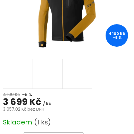
4 100 Kč
–9 %
4 100 Kč
–9 %
3 699 Kč
/ ks
3 057,02 Kč bez DPH
Měrná
Skladem
(1 ks)
cena: