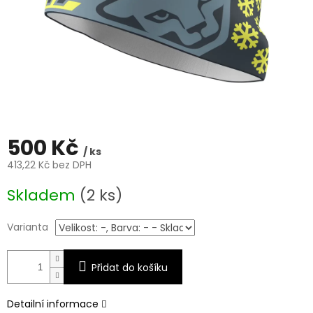
500 Kč
/ ks
413,22 Kč bez DPH
Měrná
Skladem
(2 ks)
cena:
Varianta
Přidat do košíku
Detailní informace