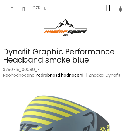
Přejít
NÁKUP
na
CZK
obsah
KOŠÍK
Dynafit Graphic Performance
Headband smoke blue
3750715_00089_-
Průměrné
Neohodnoceno
Podrobnosti hodnocení
Značka:
Dynafit
hodnocení
produktu
je
0,0
z
5
hvězdiček.