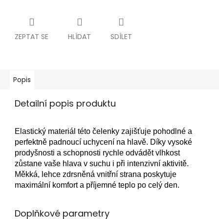
ZEPTAT SE
HLÍDAT
SDÍLET
Popis
Detailní popis produktu
C
Elastický materiál této čelenky zajišťuje pohodlné a
h
a
perfektně padnoucí uchycení na hlavě. Díky vysoké
t
prodyšnosti a schopnosti rychle odvádět vlhkost
G
P
zůstane vaše hlava v suchu i při intenzivní aktivitě.
T
ř
Měkká, lehce zdrsněná vnitřní strana poskytuje
e
maximální komfort a příjemné teplo po celý den.
k
l
:
Doplňkové parametry