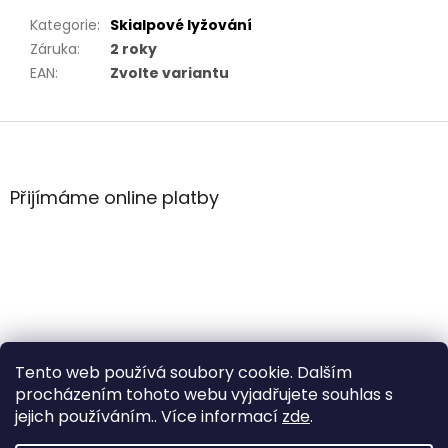
Kategorie
:
Skialpové lyžování
Záruka
:
2 roky
EAN
:
Zvolte variantu
Z
á
p
a
Přijímáme online platby
t
í
Tento web používá soubory cookie. Dalším
procházením tohoto webu vyjadřujete souhlas s
jejich používáním.. Více informací
zde
.