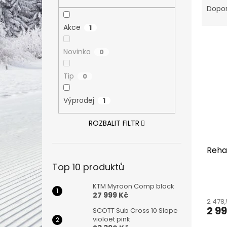
n
a
Dopo
e
z
l
Akce
1
e
V
n
ý
í
Novinka
0
p
p
i
r
Tip
0
s
o
p
d
Výprodej
1
r
u
o
k
ROZBALIT FILTR
d
t
u
ů
Reha
k
t
Top 10 produktů
ů
KTM Myroon Comp black
27 999 Kč
2 478,
2 9
SCOTT Sub Cross 10 Slope
violoet pink