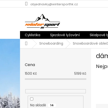
Přejít
objednavky@wintersporthk.cz
na
obsah
Cyklistika
Sjezdové lyžování
Skialpové 
Domů
Snowboarding
Snowboardové obleč
P
dá
o
s
Cena
Nejp
t
r
1500
Kč
5199
Kč
a
n
n
í
p
a
Na skladě
14
Ř