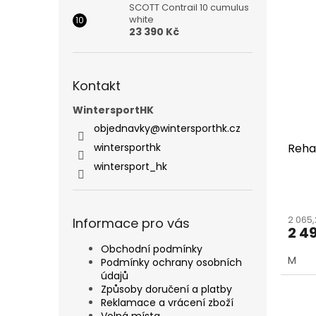
SCOTT Contrail 10 cumulus
white
23 390 Kč
Kontakt
WintersportHK
objednavky
@
wintersporthk.cz
wintersporthk
Reha
wintersport_hk
2 065
Informace pro vás
2 4
Obchodní podmínky
M
Podmínky ochrany osobních
údajů
Způsoby doručení a platby
Reklamace a vrácení zboží