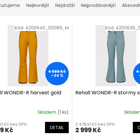
ručujeme
Nejlevnější
Nejdražší
Nejprodávanější
Abeced
Kód:
4200640_00089_M
Kód:
4200639_
4 599 Kč
4
–34 %
ll WONDR-R harvest gold
Rehall WONDR-R stormy 
Skladem
(1 ks)
Sklad
51 Kč bez DPH
2 478,51 Kč bez DPH
DETAIL
99 Kč
2 999 Kč