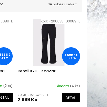
ně
14
položek celkem
00089_L
Kód:
4200638_00089_L
 599 Kč
4 599 Kč
–34 %
–34 %
sea
Rehall KYLE-R caviar
em
(2 ks)
Skladem
(4 ks)
2 478,51 Kč bez DPH
DETAIL
DETAIL
2 999 Kč