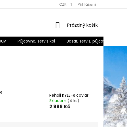
Ů
ZPŮSOBY DORUČENÍ A PLATBY
CZK
REKLAMACE A VRÁCENÍ ZBO
Přihlášení
NÁKUPNÍ
Prázdný košík
KOŠÍK
buv
Půjčovna, servis kol
Bazar, servis, půjčovna
Ko
R
Rehall KYLE-R caviar
Skladem
(4 ks)
2 999 Kč