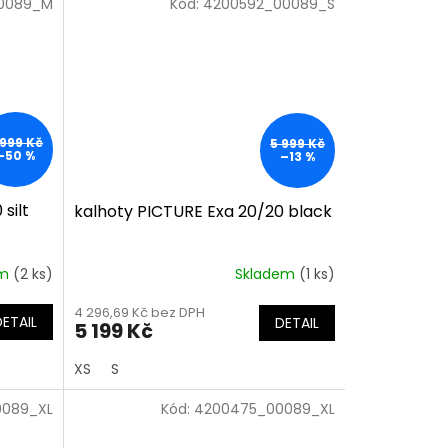
0089_M
Kód:
4200592_00089_S
 999 Kč
5 999 Kč
–50 %
–13 %
silt
kalhoty PICTURE Exa 20/20 black
em
(2 ks)
Skladem
(1 ks)
4 296,69 Kč bez DPH
DETAIL
DETAIL
5 199 Kč
XS
S
089_XL
Kód:
4200475_00089_XL