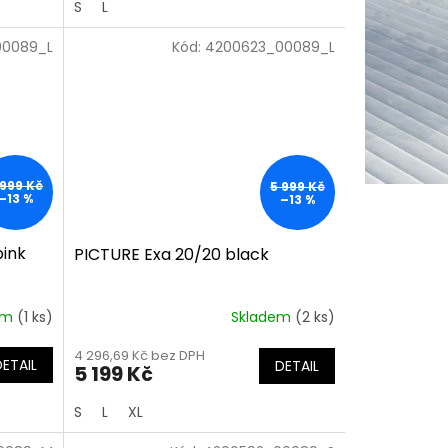
S
L
00089_L
Kód:
4200623_00089_L
 999 Kč
5 999 Kč
–13 %
–13 %
pink
PICTURE Exa 20/20 black
em
(1 ks)
Skladem
(2 ks)
4 296,69 Kč bez DPH
DETAIL
DETAIL
5 199 Kč
S
L
XL