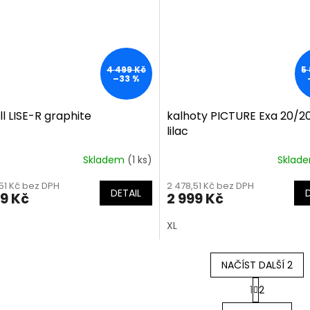
4 499 Kč
5
–33 %
l LISE-R graphite
kalhoty PICTURE Exa 20/2
lilac
Skladem
(1 ks)
Sklad
51 Kč bez DPH
2 478,51 Kč bez DPH
DETAIL
99 Kč
2 999 Kč
XL
NAČÍST DALŠÍ 2
S
1
2
t
O
r
v