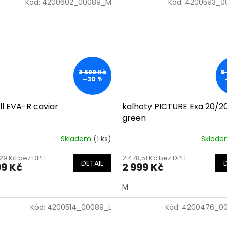
Kód:
4200602_00089_M
Kód:
4200593_0
3 599 Kč
5
–30 %
ll EVA-R caviar
kalhoty PICTURE Exa 20/20 
green
Skladem
(1 ks)
Sklad
,29 Kč bez DPH
2 478,51 Kč bez DPH
DETAIL
99 Kč
2 999 Kč
M
Kód:
4200514_00089_L
Kód:
4200476_00