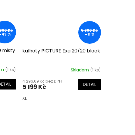
 890 Kč
5 890 Kč
–49 %
–11 %
0 misty
kalhoty PICTURE Exa 20/20 black
em
(1 ks)
Skladem
(1 ks)
4 296,69 Kč bez DPH
DETAIL
DETAIL
5 199 Kč
XL