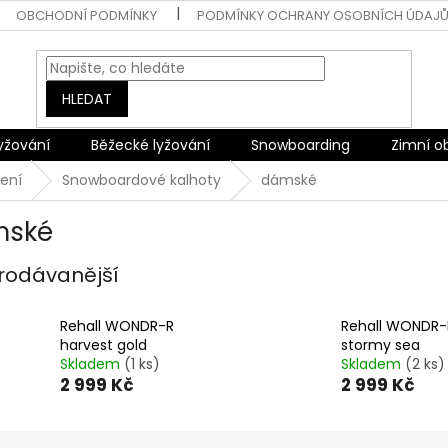
OBCHODNÍ PODMÍNKY
PODMÍNKY OCHRANY OSOBNÍCH ÚDAJ
HLEDAT
lyžování
Běžecké lyžování
Snowboarding
Zimní o
ení
Snowboardové kalhoty
dámské
mské
rodávanější
Rehall WONDR-R
Rehall WONDR-
harvest gold
stormy sea
Skladem
(1 ks)
Skladem
(2 ks)
2 999 Kč
2 999 Kč