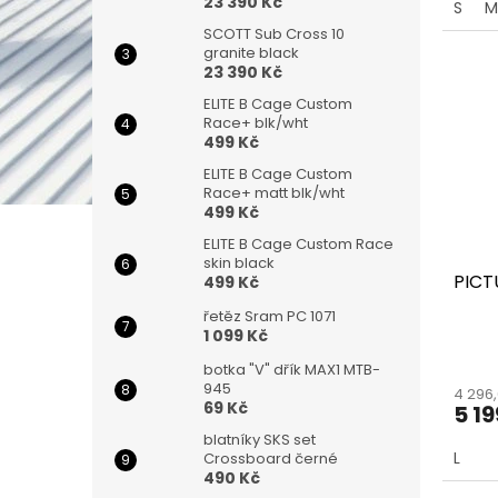
23 390 Kč
S
M
SCOTT Sub Cross 10
granite black
23 390 Kč
ELITE B Cage Custom
Race+ blk/wht
499 Kč
ELITE B Cage Custom
Race+ matt blk/wht
499 Kč
ELITE B Cage Custom Race
skin black
PICT
499 Kč
řetěz Sram PC 1071
1 099 Kč
botka "V" dřík MAX1 MTB-
945
4 296
69 Kč
5 19
blatníky SKS set
L
Crossboard černé
490 Kč