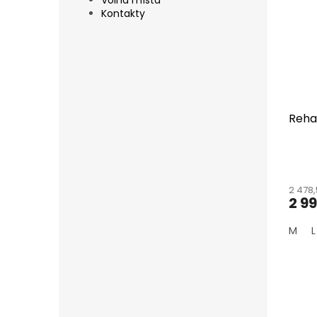
Volná místa
Kontakty
Rehal
2 478,
2 9
M
L