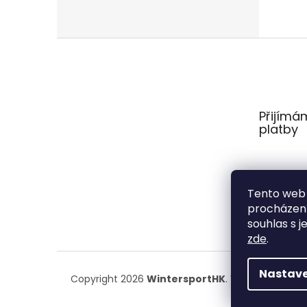
Z
á
p
a
t
Přijímá
í
platby
Tento web 
procházení
souhlas s j
zde
.
Nastave
Copyright 2026
WintersportHK
. Všechna práva 