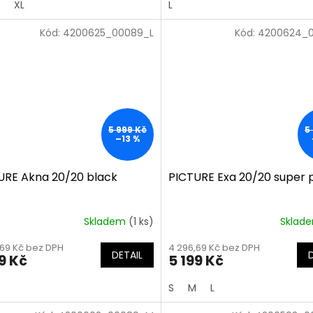
XL
L
Kód:
4200625_00089_L
Kód:
4200624_
5 999 Kč
5
–13 %
URE Akna 20/20 black
PICTURE Exa 20/20 super 
Skladem
(1 ks)
Sklad
,69 Kč bez DPH
4 296,69 Kč bez DPH
DETAIL
9 Kč
5 199 Kč
S
M
L