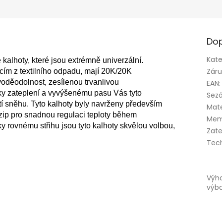
Dop
Kate
kalhoty, které jsou extrémně univerzální. 
Zár
ím z textilního odpadu, mají 20K/20K 
děodolnost, zesílenou trvanlivou 
EAN
:
 zateplení a vyvýšenému pasu Vás tyto 
Sez
tí sněhu. Tyto kalhoty byly navrženy především 
Mate
 zip pro snadnou regulaci teploty během 
Mem
 rovnému střihu jsou tyto kalhoty skvělou volbou, 
Zate
Tec
Výh
výb