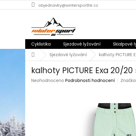
Přejít
objednavky@wintersporthk.cz
na
obsah
Cyklistika
Sjezdové lyžování
Skialpové 
Domů
Sjezdové lyžování
kalhoty PICTURE E
kalhoty PICTURE Exa 20/20 
Průměrné
Neohodnoceno
Podrobnosti hodnocení
Značka
hodnocení
produktu
je
0,0
z
5
hvězdiček.