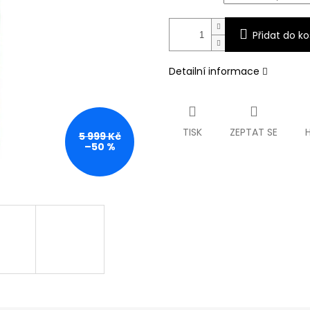
Přidat do ko
Detailní informace
TISK
ZEPTAT SE
5 999 Kč
–50 %