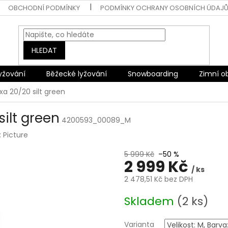
OBCHODNÍ PODMÍNKY
PODMÍNKY OCHRANY OSOBNÍCH ÚDAJ
HLEDAT
lyžování
Běžecké lyžování
Snowboarding
Zimní o
xa 20/20 silt green
silt green
4200593_00089_M
:
Picture
5 999 Kč
–50 %
2 999 Kč
/ ks
2 478,51 Kč bez DPH
Měrná
Skladem
(2 ks)
cena:
Varianta