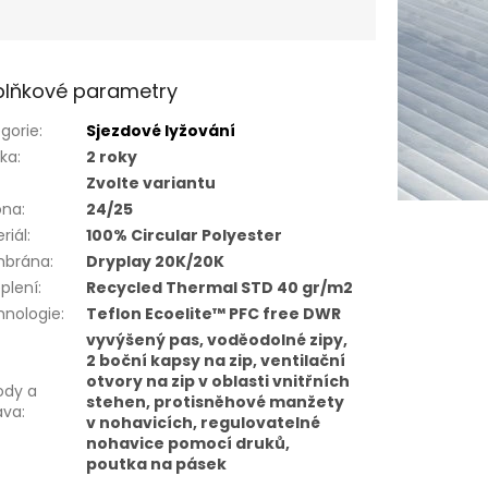
lňkové parametry
gorie
:
Sjezdové lyžování
uka
:
2 roky
Zvolte variantu
óna
:
24/25
riál
:
100% Circular Polyester
brána
:
Dryplay 20K/20K
plení
:
Recycled Thermal STD 40 gr/m2
hnologie
:
Teflon Ecoelite™ PFC free DWR
vyvýšený pas, voděodolné zipy,
2 boční kapsy na zip, ventilační
otvory na zip v oblasti vnitřních
ody a
stehen, protisněhové manžety
ava
:
v nohavicích, regulovatelné
nohavice pomocí druků,
poutka na pásek