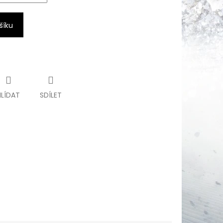
šíku
HLÍDAT
SDÍLET