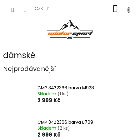
Přejít
NÁKUP
na
CZK
obsah
KOŠÍK
dámské
Nejprodávanější
CMP 34Z2366 barva M928
Skladem
(1 ks)
2 999 Kč
CMP 34Z2366 barva B709
Skladem
(2 ks)
2 999 Kč