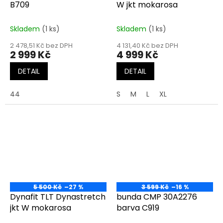
B709
W jkt mokarosa
Skladem
(1 ks)
Skladem
(1 ks)
2 478,51 Kč bez DPH
4 131,40 Kč bez DPH
2 999 Kč
4 999 Kč
DETAIL
DETAIL
44
S
M
L
XL
5 500 Kč
–27 %
3 599 Kč
–16 %
Dynafit TLT Dynastretch
bunda CMP 30A2276
jkt W mokarosa
barva C919