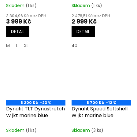
Skladem
(1 ks)
Skladem
(1 ks)
3 304,96 Kč bez DPH
2 478,51 Kč bez DPH
3 999 Kč
2 999 Kč
DETAIL
DETAIL
M
L
XL
40
5 200 Kč
–23 %
5 700 Kč
–12 %
Dynafit TLT Dynastretch
Dynafit Speed Softshell
W jkt marine blue
W jkt marine blue
Skladem
(1 ks)
Skladem
(3 ks)