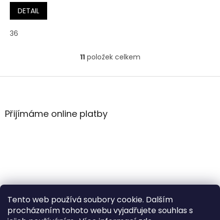
DETAIL
36
11
položek celkem
O
v
l
Z
á
á
d
p
a
a
Přijímáme online platby
c
t
í
í
p
r
v
k
y
v
ý
Tento web používá soubory cookie. Dalším
p
i
procházením tohoto webu vyjadřujete souhlas s
s