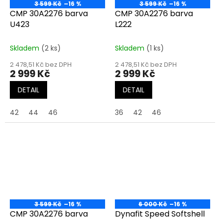
3 599 Kč
–16 %
3 599 Kč
–16 %
CMP 30A2276 barva
CMP 30A2276 barva
U423
L222
Skladem
(2 ks)
Skladem
(1 ks)
2 478,51 Kč bez DPH
2 478,51 Kč bez DPH
2 999 Kč
2 999 Kč
DETAIL
DETAIL
42
44
46
36
42
46
3 599 Kč
–16 %
6 000 Kč
–16 %
CMP 30A2276 barva
Dynafit Speed Softshell