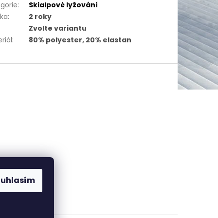
gorie
:
Skialpové lyžování
uka
:
2 roky
Zvolte variantu
riál
:
80% polyester, 20% elastan
ouhlasím