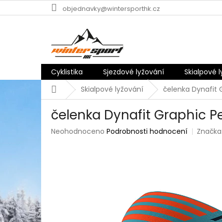
Přejít
objednavky@wintersporthk.cz
na
obsah
Cyklistika
Sjezdové lyžování
Skialpové 
Domů
Skialpové lyžování
čelenka Dynafit
čelenka Dynafit Graphic 
Průměrné
Neohodnoceno
Podrobnosti hodnocení
Značka
hodnocení
produktu
je
0,0
z
5
hvězdiček.