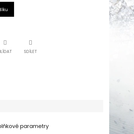
šíku
HLÍDAT
SDÍLET
lňkové parametry