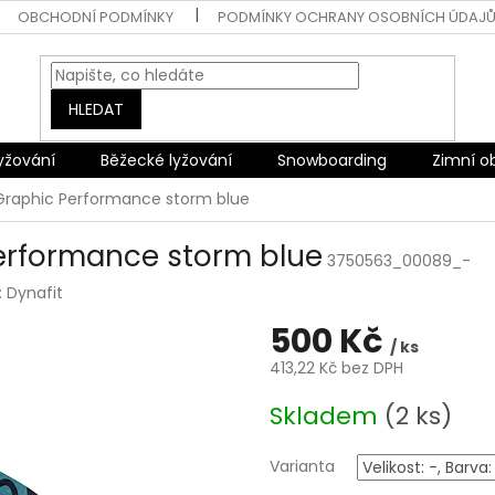
OBCHODNÍ PODMÍNKY
PODMÍNKY OCHRANY OSOBNÍCH ÚDAJ
HLEDAT
lyžování
Běžecké lyžování
Snowboarding
Zimní o
 Graphic Performance storm blue
Performance storm blue
3750563_00089_-
:
Dynafit
500 Kč
/ ks
413,22 Kč bez DPH
Měrná
Skladem
(2 ks)
cena:
Varianta