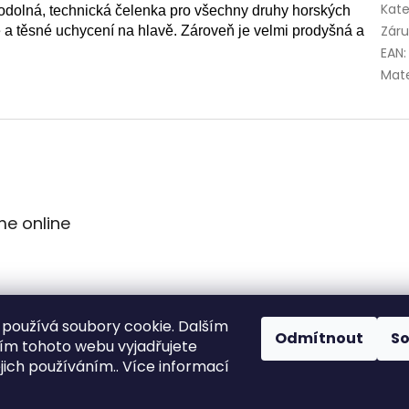
Kate
odolná, technická čelenka pro všechny druhy horských
Zár
é a těsné uchycení na hlavě. Zároveň je velmi prodyšná a
EAN
:
Mate
me online
používá soubory cookie. Dalším
Odmítnout
S
m tohoto webu vyjadřujete
ejich používáním.. Více informací