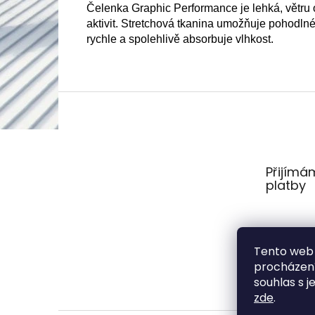
Čelenka Graphic Performance je lehká, větru 
aktivit. Stretchová tkanina umožňuje pohodln
rychle a spolehlivě absorbuje vlhkost.
Z
á
p
a
t
Přijímá
í
platby
Tento web 
procházení
souhlas s j
zde
.