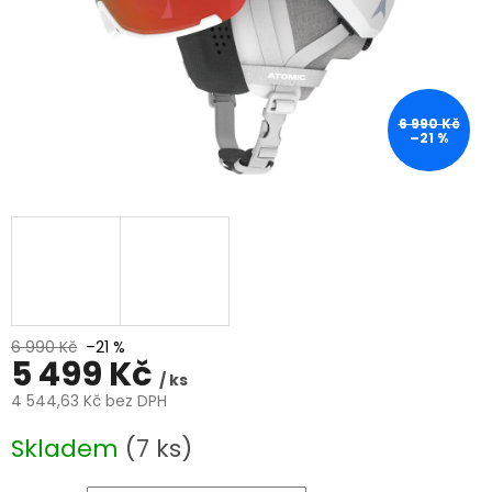
6 990 Kč
–21 %
6 990 Kč
–21 %
5 499 Kč
/ ks
4 544,63 Kč bez DPH
Měrná
Skladem
(7 ks)
cena: