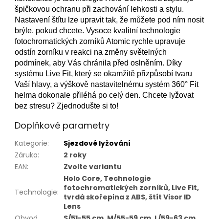
špičkovou ochranu při zachování lehkosti a stylu.
Nastavení štítu lze upravit tak, že můžete pod ním nosit
brýle, pokud chcete. Vysoce kvalitní technologie
fotochromatických zorníků Atomic rychle upravuje
odstín zorníku v reakci na změny světelných
podmínek, aby Vás chránila před oslněním. Díky
systému Live Fit, který se okamžitě přizpůsobí tvaru
Vaší hlavy, a výškově nastavitelnému systém 360° Fit
helma dokonale přiléhá po celý den. Chcete lyžovat
bez stresu? Zjednodušte si to!
Doplňkové parametry
Kategorie
:
Sjezdové lyžování
Záruka
:
2 roky
EAN
:
Zvolte variantu
Holo Core, Technologie
fotochromatických zorníků, Live Fit,
Technologie
:
tvrdá skořepina z ABS, štít Visor ID
Lens
Obvod
S/51-55 cm, M/55-59 cm, L/59-63 cm,