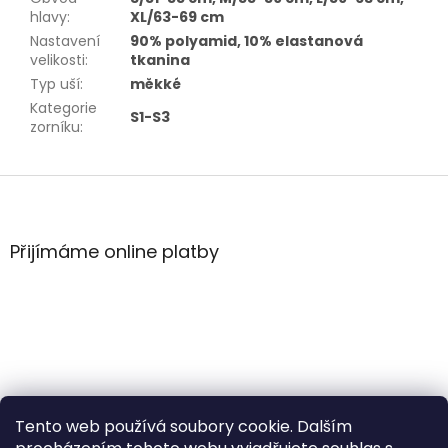
hlavy
:
XL/63-69 cm
Nastavení
90% polyamid, 10% elastanová
velikosti
:
tkanina
Typ uší
:
měkké
Kategorie
S1-S3
zorníku
:
Z
á
p
a
Přijímáme online platby
t
í
Tento web používá soubory cookie. Dalším