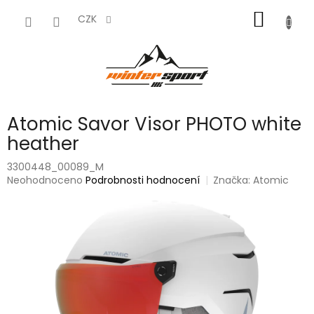
Přejít
NÁKUP
na
CZK
obsah
KOŠÍK
Atomic Savor Visor PHOTO white
heather
3300448_00089_M
Průměrné
Neohodnoceno
Podrobnosti hodnocení
Značka:
Atomic
hodnocení
produktu
je
0,0
z
5
hvězdiček.