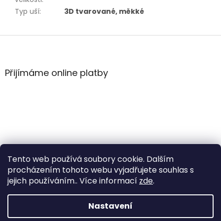
Typ uší
:
3D tvarované, měkké
Z
á
p
a
Přijímáme online platby
t
í
Tento web používá soubory cookie. Dalším
procházením tohoto webu vyjadřujete souhlas s
jejich používáním.. Více informací
zde
.
Vytvořil Shoptet
Nastavení