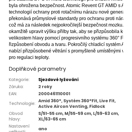
byla ohrožena bezpečnost. Atomic Revent GT AMID s AMID
technologií ochrany proti rotačnímu nárazu nové generace, 
překonává průmyslové standardy pro ochranu proti nárazu 
což má za následek nejpokročilejší bezpečnost mozku. Už
okamžitě upravit výšku přilby tak, aby se přizpůsobila konk
velikostem hlavy pomocí progresivního systému 360° Fit a L
řizpůsobení obvodu a tvaru. Pokročilý chladicí systém Activ
nabízí přizpůsobené větrání s promyšleně umístěnými vzd
pro regulaci teploty.
Doplňkové parametry
Kategorie
:
Sjezdové lyžování
Záruka
:
2 roky
EAN
:
2000461110001
Amid 360°, Systém 360°Fit, Live Fit,
Technologie
:
Active Aircon Venting, Fidlock
Obvod
S/51-55 cm, M/55-59 cm, L/59-63 cm,
hlavy
:
XL/63-65 cm
Nastavení
ano
velikosti
: