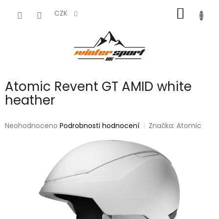
Přejít
NÁKUP
na
CZK
obsah
KOŠÍK
Atomic Revent GT AMID white
heather
Průměrné
Neohodnoceno
Podrobnosti hodnocení
Značka:
Atomic
hodnocení
produktu
je
0,0
z
5
hvězdiček.