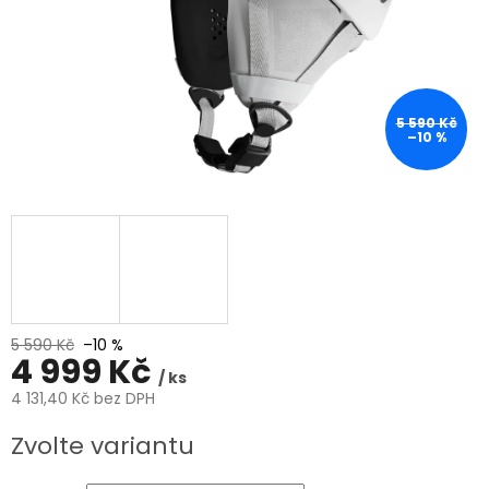
5 590 Kč
–10 %
5 590 Kč
–10 %
4 999 Kč
/ ks
4 131,40 Kč bez DPH
Měrná
Zvolte variantu
cena: