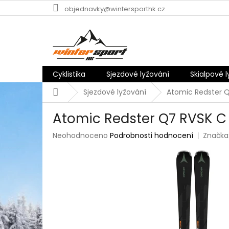
Přejít
objednavky@wintersporthk.cz
na
obsah
Cyklistika
Sjezdové lyžování
Skialpové 
Domů
Sjezdové lyžování
Atomic Redster Q
Atomic Redster Q7 RVSK C 
Průměrné
Neohodnoceno
Podrobnosti hodnocení
Značka
hodnocení
produktu
je
0,0
z
5
hvězdiček.