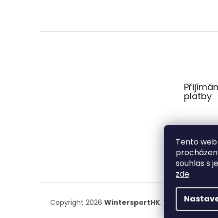
Z
á
p
a
t
Přijímá
í
platby
Tento web 
procházení
souhlas s j
zde
.
Nastave
Copyright 2026
WintersportHK
. Všechna práva 