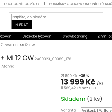
OBCHODNÍ PODMÍNKY
PODMÍNKY OCHRANY OSOBNÍCH ÚDAJ
HLEDAT
lyžování
Běžecké lyžování
Snowboarding
Zimní o
7 RVSK C + MI 12 GW
+ MI 12 GW
2400923_00089_176
:
Atomic
21 890 Kč
–36 %
13 999 Kč
/ ks
11 569,42 Kč bez DPH
Měrná
Skladem
(2 ks)
cena:
Varianta