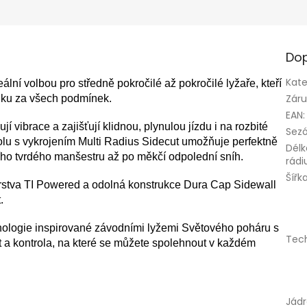
Dop
Kate
ní volbou pro středně pokročilé až pokročilé lyžaře, kteří
Zár
louku za všech podmínek.
EAN
:
 vibrace a zajišťují klidnou, plynulou jízdu i na rozbité
Sez
olu s vykrojením Multi Radius Sidecut umožňuje perfektně
Délk
nního tvrdého manšestru až po měkčí odpolední sníh.
rádi
Šířk
rstva TI Powered a odolná konstrukce Dura Cap Sidewall
.
ologie inspirované závodními lyžemi Světového poháru s
Tec
 a kontrola, na které se můžete spolehnout v každém
Jád