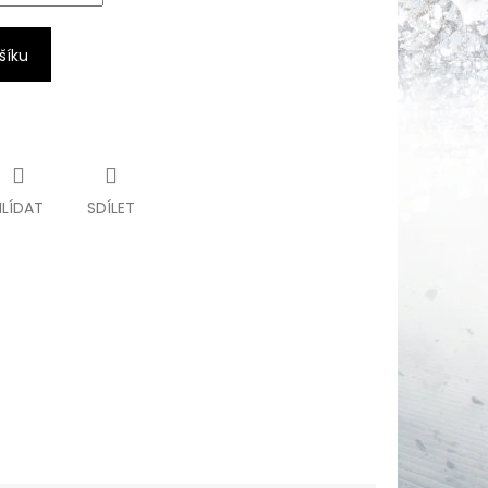
šíku
HLÍDAT
SDÍLET