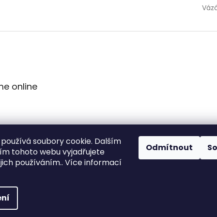
Váz
me online
používá soubory cookie. Dalším
Odmítnout
S
m tohoto webu vyjadřujete
ejich používáním.. Více informací
ní
vyhrazena.