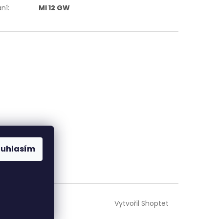
ání
:
MI 12 GW
ouhlasím
Vytvořil Shoptet