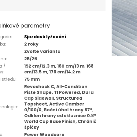
lňkové parametry
gorie
:
Sjezdové lyžování
uka
:
2 roky
Zvolte variantu
óna
:
25/26
a /
152 cm/12.3 m, 160 cm/13 m, 168
us
:
cm/13.5 m, 176 cm/14.2 m
a středu
:
75 mm
Revoshock C, All-Condition
Piste Shape, TI Powered, Dura
Cap Sidewall, Structured
Topsheet, Active Camber
hnologie
:
0/100/0, Boční úhel hrany 87°,
Odklon hrany od skluznice 0.8°
World Cup Base Finish, Chránič
špičky
ro
:
Power Woodcore