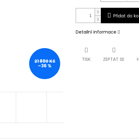
Přidat do ko
Detailní informace
TISK
ZEPTAT SE
21 890 Kč
–36 %