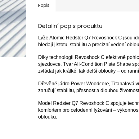
Popis
Detailní popis produktu
Lyže Atomic Redster Q7 Revoshock C jsou ideál
hledají jistotu, stabilitu a precizní vedení ob
Díky technologii Revoshock C efektivně pohlcují
sjezdovce. Tvar All-Condition Piste Shape sp
zvládat jak krátké, tak delší oblouky – od ra
Dřevěné jádro Power Woodcore, Titanalová v
zaručují stabilitu, přesnost a dlouhou životnost
Model Redster Q7 Revoshock C spojuje techn
komfortem pro celodenní lyžování – výkonnost
oblouku.