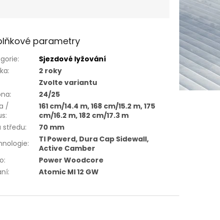
lňkové parametry
gorie
:
Sjezdové lyžování
uka
:
2 roky
Zvolte variantu
óna
:
24/25
a /
161 cm/14.4 m, 168 cm/15.2 m, 175
us
:
cm/16.2 m, 182 cm/17.3 m
a středu
:
70 mm
TI Powerd, Dura Cap Sidewall,
hnologie
:
Active Camber
ro
:
Power Woodcore
ání
:
Atomic MI 12 GW