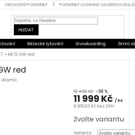
OBCHODNÍ PODMÍNKY
PODMÍNKY OCHRANY OSOBNÍCH ÚDAJ
HLEDAT
lyžování
Běžecké lyžování
Snowboarding
Zimní o
7 + MI 12 GW red
 GW red
:
Atomic
19 490 Kč
–38 %
11 999 Kč
/ ks
9 916,53 Kč bez DPH
Měrná
Zvolte variantu
cena:
Varianta