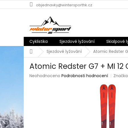
Přejít
objednavky@wintersporthk.cz
na
obsah
Cyklistika
Sjezdové lyžování
Skialpové 
Domů
Sjezdové lyžování
Atomic Redster G
Atomic Redster G7 + MI 12
Průměrné
Neohodnoceno
Podrobnosti hodnocení
Značka
hodnocení
produktu
je
0,0
z
5
hvězdiček.