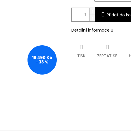
Přidat do ko
Detailní informace
TISK
ZEPTAT SE
19 490 Kč
–38 %