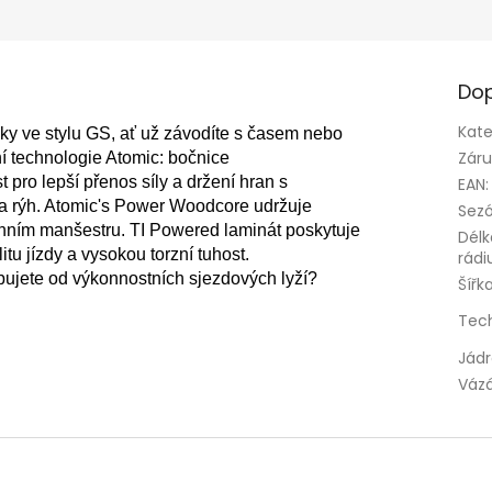
Dop
Kate
ky ve stylu GS, ať už závodíte s časem nebo 
Zár
ní technologie Atomic: bočnice 
pro lepší přenos síly a držení hran s 
EAN
:
 a rýh. Atomic's Power Woodcore udržuje 
Sez
anním manšestru. TI Powered laminát poskytuje 
Délk
tu jízdy a vysokou torzní tuhost. 
rádi
ebujete od výkonnostních sjezdových lyží?
Šířk
Tec
Jád
Váz