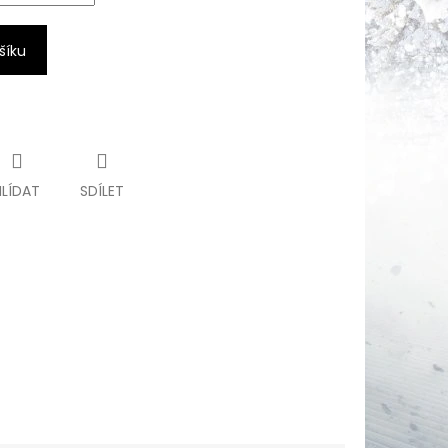
šíku
HLÍDAT
SDÍLET