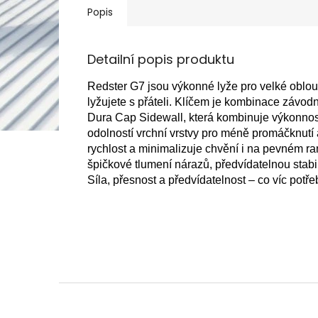
Popis
Detailní popis produktu
Redster G7 jsou výkonné lyže pro velké oblou
lyžujete s přáteli. Klíčem je kombinace závod
Dura Cap Sidewall, která kombinuje výkonnost 
odolností vrchní vrstvy pro méně promáčknutí
rychlost a minimalizuje chvění i na pevném r
špičkové tlumení nárazů, předvídatelnou stabili
Síla, přesnost a předvídatelnost – co víc potř
Z
á