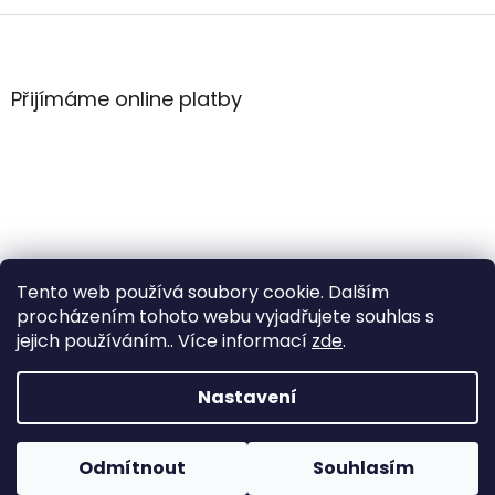
Z
á
p
a
Přijímáme online platby
t
í
Tento web používá soubory cookie. Dalším
procházením tohoto webu vyjadřujete souhlas s
jejich používáním.. Více informací
zde
.
Vytvořil Shoptet
Nastavení
Copyright 2026
WintersportHK
. Všechna práva
Odmítnout
Souhlasím
vyhrazena.