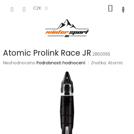
Přejít
NÁKUP
na
CZK
obsah
KOŠÍK
Atomic Prolink Race JR
2850065
Průměrné
Neohodnoceno
Podrobnosti hodnocení
Značka:
Atomic
hodnocení
produktu
je
0,0
z
5
hvězdiček.