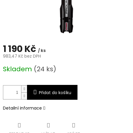
1 190 Kč
/ ks
983,47 Kč bez DPH
Měrná
Skladem
(24 ks)
cena:
Přidat do košíku
Detailní informace