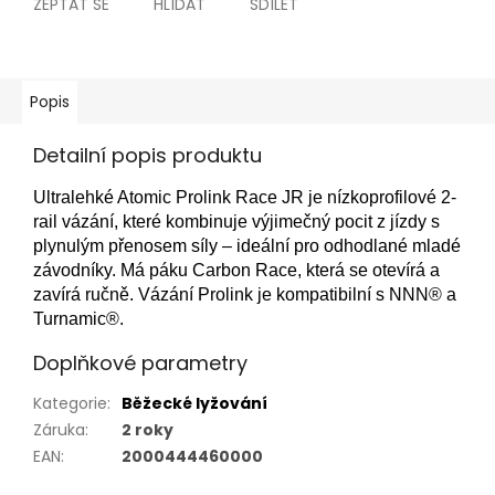
ZEPTAT SE
HLÍDAT
SDÍLET
Popis
Detailní popis produktu
Ultralehké Atomic Prolink Race JR je nízkoprofilové 2-
rail vázání, které kombinuje výjimečný pocit z jízdy s
plynulým přenosem síly – ideální pro odhodlané mladé
závodníky. Má páku Carbon Race, která se otevírá a
zavírá ručně. Vázání Prolink je kompatibilní s NNN® a
Turnamic®.
Doplňkové parametry
Kategorie
:
Běžecké lyžování
Záruka
:
2 roky
EAN
:
2000444460000