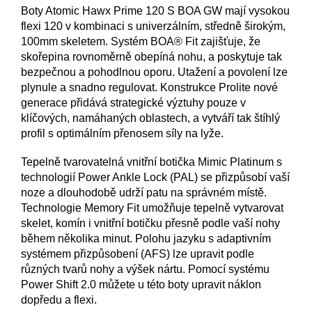
Boty Atomic Hawx Prime 120 S BOA GW mají vysokou
flexi 120 v kombinaci s univerzálním, středně širokým,
100mm skeletem. Systém BOA® Fit zajišťuje, že
skořepina rovnoměrně obepíná nohu, a poskytuje tak
bezpečnou a pohodlnou oporu. Utažení a povolení lze
plynule a snadno regulovat. Konstrukce Prolite nové
generace přidává strategické výztuhy pouze v
klíčových, namáhaných oblastech, a vytváří tak štíhlý
profil s optimálním přenosem síly na lyže.
Tepelně tvarovatelná vnitřní botička Mimic Platinum s
technologií Power Ankle Lock (PAL) se přizpůsobí vaší
noze a dlouhodobě udrží patu na správném místě.
Technologie Memory Fit umožňuje tepelně vytvarovat
skelet, komín i vnitřní botičku přesně podle vaší nohy
během několika minut. Polohu jazyku s adaptivním
systémem přizpůsobení (AFS) lze upravit podle
různých tvarů nohy a výšek nártu. Pomocí systému
Power Shift 2.0 můžete u této boty upravit náklon
dopředu a flexi.