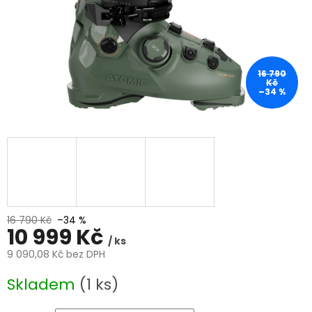
16 790
Kč
–34 %
16 790 Kč
–34 %
10 999 Kč
/ ks
9 090,08 Kč bez DPH
Měrná
Skladem
(1 ks)
cena: