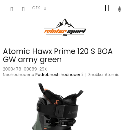
Přejít
NÁKUP
na
CZK
obsah
KOŠÍK
Atomic Hawx Prime 120 S BOA
GW army green
2000478_00089_29X
Průměrné
Neohodnoceno
Podrobnosti hodnocení
Značka:
Atomic
hodnocení
produktu
je
0,0
z
5
hvězdiček.