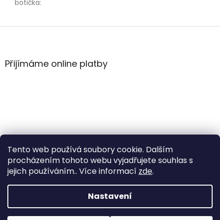
botička
:
Z
á
p
a
Přijímáme online platby
t
í
Tento web používá soubory cookie. Dalším
procházením tohoto webu vyjadřujete souhlas s
jejich používáním.. Více informací
zde
.
Vytvořil Shoptet
Nastavení
Copyright 2026
WintersportHK
. Všechna práva