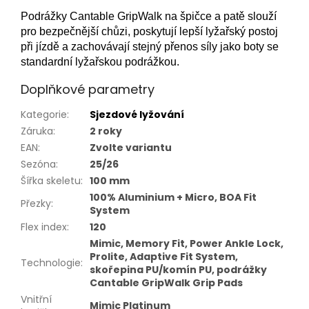
Podrážky Cantable GripWalk na špičce a patě slouží
pro bezpečnější chůzi, poskytují lepší lyžařský postoj
při jízdě a zachovávají stejný přenos síly jako boty se
standardní lyžařskou podrážkou.
Doplňkové parametry
Kategorie
:
Sjezdové lyžování
Záruka
:
2 roky
EAN
:
Zvolte variantu
Sezóna
:
25/26
Šířka skeletu
:
100 mm
100% Aluminium + Micro, BOA Fit
Přezky
:
System
Flex index
:
120
Mimic, Memory Fit, Power Ankle Lock,
Prolite, Adaptive Fit System,
Technologie
:
skořepina PU/komín PU, podrážky
Cantable GripWalk Grip Pads
Vnitřní
Mimic Platinum