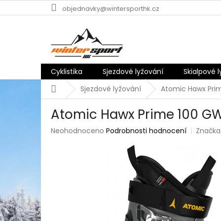
Přejít
objednavky@wintersporthk.cz
na
obsah
Cyklistika
Sjezdové lyžování
Skialpové 
Domů
Sjezdové lyžování
Atomic Hawx Prim
Atomic Hawx Prime 100 GW
Průměrné
Neohodnoceno
Podrobnosti hodnocení
Značka
hodnocení
produktu
je
0,0
z
5
hvězdiček.