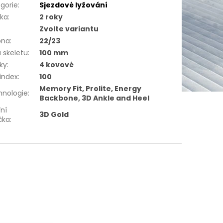
gorie
:
Sjezdové lyžování
uka
:
2 roky
Zvolte variantu
óna
:
22/23
a skeletu
:
100 mm
ky
:
4 kovové
 index
:
100
Memory Fit, Prolite, Energy
hnologie
:
Backbone, 3D Ankle and Heel
řní
3D Gold
čka
: