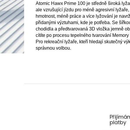
Atomic Hawx Prime 100 je středně široká lyžařs
ale vzrušující jízdu pro méně agresivní lyžaře,
hmotnost, méně práce a více lyžování je navrže
přidanými výztuhami, kde je potřeba. Se šířko
chodidla a předtvarovaná 3D vložka jemně obe
cítíte po procesu tepelného tvarování Memory F
Pro rekreační lyžaře, kteří hledají skutečný v
správnou volbou.
Z
á
p
a
t
Přijímá
í
platby