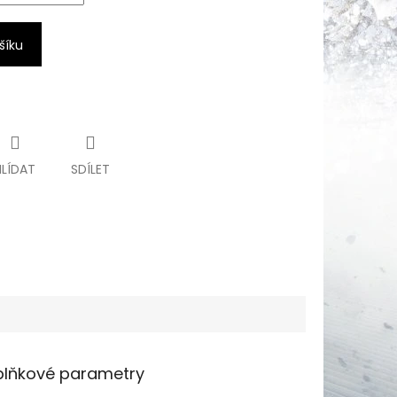
šíku
HLÍDAT
SDÍLET
lňkové parametry