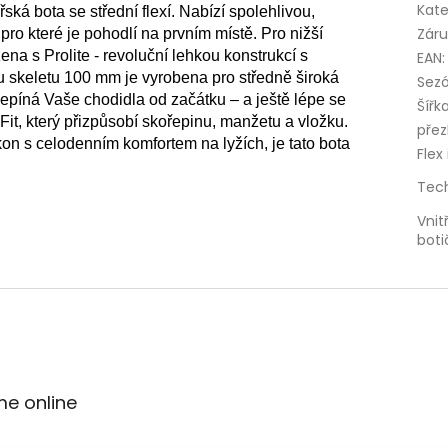
Kate
ká bota se střední flexí. Nabízí spolehlivou, 
Zár
 pro které je pohodlí na prvním místě. Pro nižší 
na s Prolite - revoluční lehkou konstrukcí s 
EAN
:
u skeletu 100 mm je vyrobena pro středně široká 
Sez
píná Vaše chodidla od začátku – a ještě lépe se 
Šířk
it, který přizpůsobí skořepinu, manžetu a vložku. 
přez
ýkon s celodenním komfortem na lyžích, je tato bota 
Flex
Tec
Vnit
boti
me online