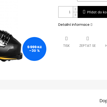
Přidat do ko
Detailní informace
TISK
ZEPTAT SE
9 999 Kč
–30 %
Dop