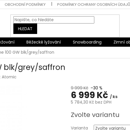
OBCHODNÍ PODMÍNKY
PODMÍNKY OCHRANY OSOBNÍCH ÚDAJ
HLEDAT
lyžování
Běžecké lyžování
Snowboarding
Zimní o
e 100 GW blk/grey/saffron
 blk/grey/saffron
:
Atomic
9 999 Kč
–30 %
6 999 Kč
/ ks
5 784,30 Kč bez DPH
Měrná
Zvolte variantu
cena:
Varianta