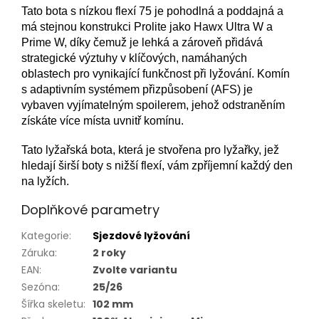
Tato bota s nízkou flexí 75 je pohodlná a poddajná a
má stejnou konstrukci Prolite jako Hawx Ultra W a
Prime W, díky čemuž je lehká a zároveň přidává
strategické výztuhy v klíčových, namáhaných
oblastech pro vynikající funkčnost při lyžování. Komín
s adaptivním systémem přizpůsobení (AFS) je
vybaven vyjímatelným spoilerem, jehož odstraněním
získáte více místa uvnitř komínu.
Tato lyžařská bota, která je stvořena pro lyžařky, jež
hledají širší boty s nižší flexí, vám zpříjemní každý den
na lyžích.
Doplňkové parametry
Kategorie
:
Sjezdové lyžování
Záruka
:
2 roky
EAN
:
Zvolte variantu
Sezóna
:
25/26
Šířka skeletu
:
102 mm