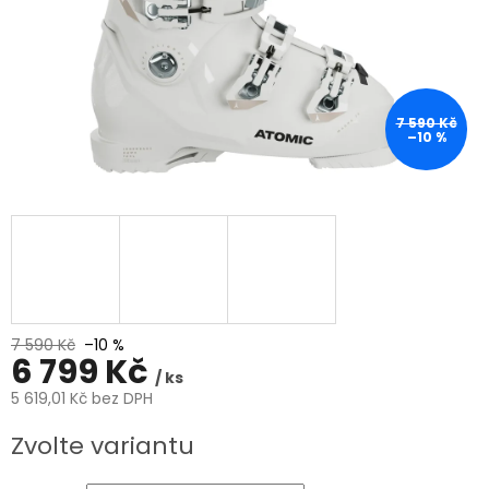
7 590 Kč
–10 %
7 590 Kč
–10 %
6 799 Kč
/ ks
5 619,01 Kč bez DPH
Měrná
Zvolte variantu
cena: