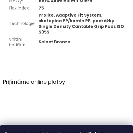
Přezky
:
100% Aluminium + Micro
Flex index
:
75
Prolite, Adaptive Fit System,
skořepina PP/komín PP, podrážky
Technologie
:
Single Density Cantable Grip Pads ISO
5355
Vnitřní
Select Bronze
botička
:
Z
á
p
a
Přijímáme online platby
t
í