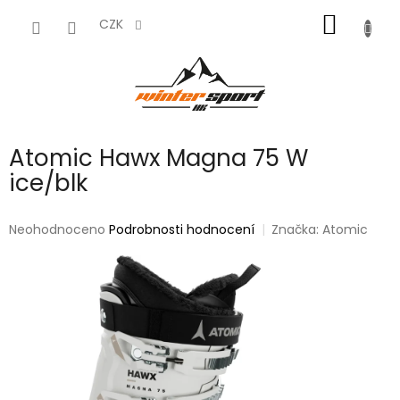
Přejít
NÁKUP
na
CZK
obsah
KOŠÍK
Atomic Hawx Magna 75 W
ice/blk
Průměrné
Neohodnoceno
Podrobnosti hodnocení
Značka:
Atomic
hodnocení
produktu
je
0,0
z
5
hvězdiček.