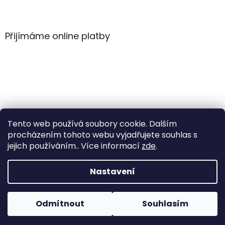
Z
á
p
a
Přijímáme online platby
t
í
Tento web používá soubory cookie. Dalším
procházením tohoto webu vyjadřujete souhlas s
jejich používáním.. Více informací
zde
.
Vytvořil Shoptet
Nastavení
Copyright 2026
WintersportHK
. Všechna práva
Odmítnout
Souhlasím
vyhrazena.