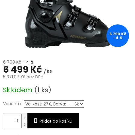
6 790 Kč
–4 %
6 790 Kč
–4 %
6 499 Kč
/ ks
5 371,07 Kč bez DPH
Měrná
Skladem
(1 ks)
cena:
Varianta
Přidat do košíku