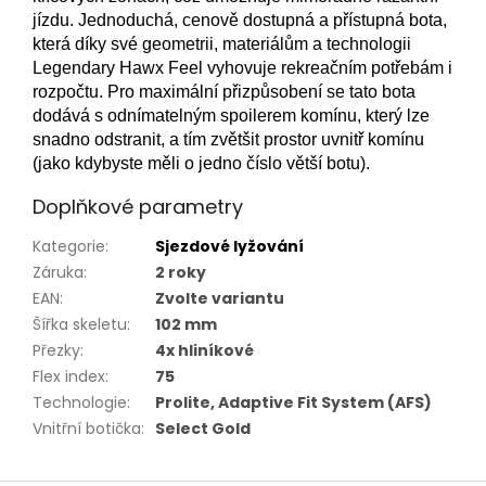
jízdu. Jednoduchá, cenově dostupná a přístupná bota,
která díky své geometrii, materiálům a technologii
Legendary Hawx Feel vyhovuje rekreačním potřebám i
rozpočtu. Pro maximální přizpůsobení se tato bota
dodává s odnímatelným spoilerem komínu, který lze
snadno odstranit, a tím zvětšit prostor uvnitř komínu
(jako kdybyste měli o jedno číslo větší botu).
Doplňkové parametry
Kategorie
:
Sjezdové lyžování
Záruka
:
2 roky
EAN
:
Zvolte variantu
Šířka skeletu
:
102 mm
Přezky
:
4x hliníkové
Flex index
:
75
Technologie
:
Prolite, Adaptive Fit System (AFS)
Vnitřní botička
:
Select Gold