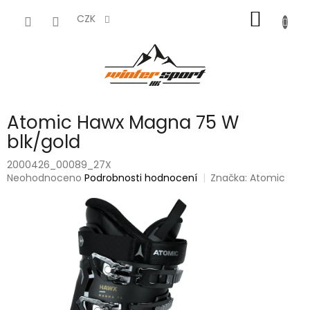
Přejít
NÁKUP
na
CZK
obsah
KOŠÍK
Atomic Hawx Magna 75 W
blk/gold
2000426_00089_27X
Průměrné
Neohodnoceno
Podrobnosti hodnocení
Značka:
Atomic
hodnocení
produktu
je
0,0
z
5
hvězdiček.