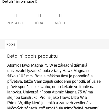
Detailní informace
ZEPTAT SE
HLÍDAT
SDÍLET
Popis
Detailní popis produktu
Atomic Hawx Magna 75 W je základní dámská
univerzální lyžařská bota z řady Hawx Magna se
šířkou 102 mm. Bota s měkkou flexí je pohodlná a
přívětivá, takže Vám zajistí celodenní pohodlí, ať už se
právě spouštíte ze svahu, nebo čekáte ve frontě na
lanovku. Univerzální bota Atomic Magna 75 W má
stejnou konstrukci Prolite jako Hawx Ultra W a
Prime W, díky které je lehká a zároveň zesílená v
klíčových zónách, což umožňuje mimořádně razantní