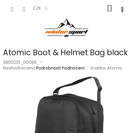
Přejít
NÁKUP
na
CZK
obsah
KOŠÍK
Atomic Boot & Helmet Bag black
3800233_00089_-
Průměrné
Neohodnoceno
Podrobnosti hodnocení
Značka:
Atomic
hodnocení
produktu
je
0,0
z
5
hvězdiček.