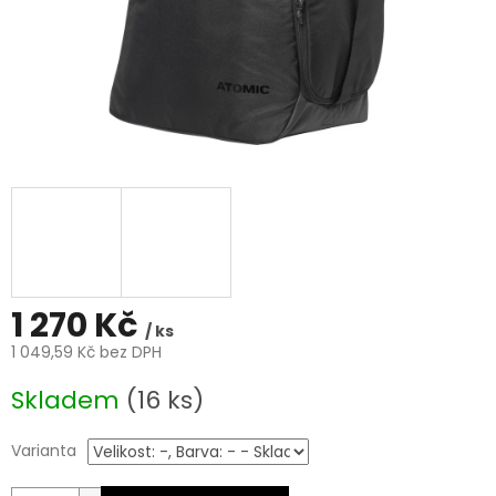
1 270 Kč
/ ks
1 049,59 Kč bez DPH
Měrná
Skladem
(16 ks)
cena:
Varianta