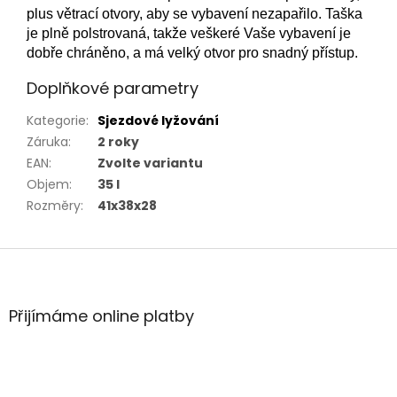
plus větrací otvory, aby se vybavení nezapařilo. Taška
je plně polstrovaná, takže veškeré Vaše vybavení je
dobře chráněno, a má velký otvor pro snadný přístup.
Doplňkové parametry
Kategorie
:
Sjezdové lyžování
Záruka
:
2 roky
EAN
:
Zvolte variantu
Objem
:
35 l
Rozměry
:
41x38x28
Z
á
p
a
Přijímáme online platby
t
í