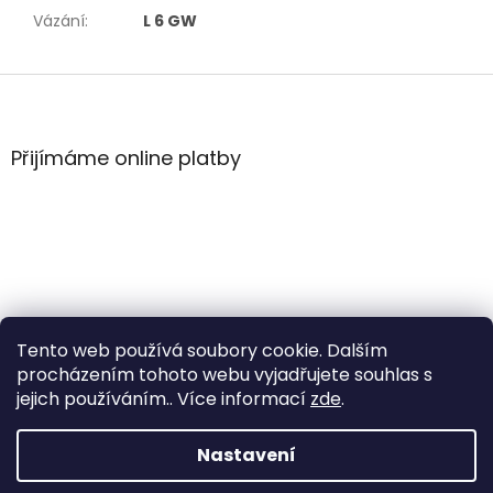
Vázání
:
L 6 GW
Z
á
p
a
Přijímáme online platby
t
í
Tento web používá soubory cookie. Dalším
procházením tohoto webu vyjadřujete souhlas s
jejich používáním.. Více informací
zde
.
Vytvořil Shoptet
Nastavení