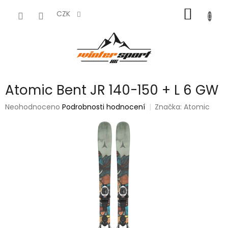
Přejít
NÁKUP
na
CZK
obsah
KOŠÍK
Atomic Bent JR 140-150 + L 6 GW
Průměrné
Neohodnoceno
Podrobnosti hodnocení
Značka:
Atomic
hodnocení
produktu
je
0,0
z
5
hvězdiček.