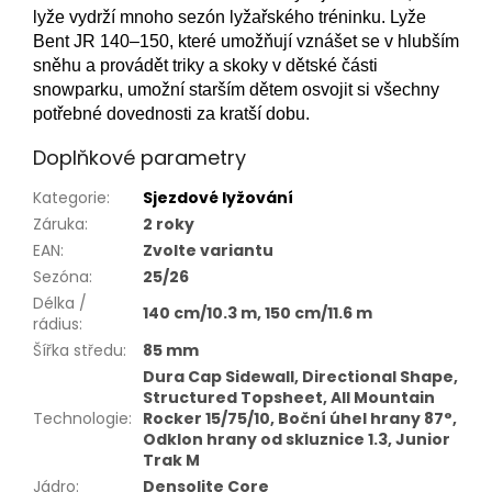
lyže vydrží mnoho sezón lyžařského tréninku. Lyže
Bent JR 140–150, které umožňují vznášet se v hlubším
sněhu a provádět triky a skoky v dětské části
snowparku, umožní starším dětem osvojit si všechny
potřebné dovednosti za kratší dobu.
Doplňkové parametry
Kategorie
:
Sjezdové lyžování
Záruka
:
2 roky
EAN
:
Zvolte variantu
Sezóna
:
25/26
Délka /
140 cm/10.3 m, 150 cm/11.6 m
rádius
:
Šířka středu
:
85 mm
Dura Cap Sidewall, Directional Shape,
Structured Topsheet, All Mountain
Technologie
:
Rocker 15/75/10, Boční úhel hrany 87°,
Odklon hrany od skluznice 1.3, Junior
Trak M
Jádro
:
Densolite Core