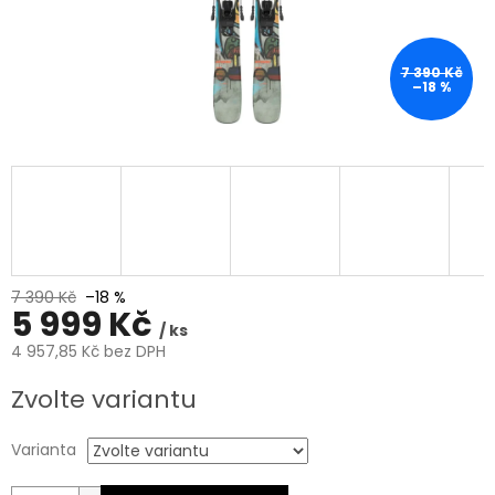
7 390 Kč
–18 %
7 390 Kč
–18 %
5 999 Kč
/ ks
4 957,85 Kč bez DPH
Měrná
Zvolte variantu
cena:
Varianta